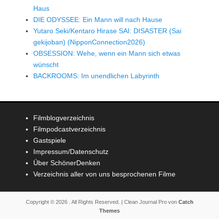
Haus
DIE ODYSSEE: Ein Mann will nach Hause
Yutaro Seki/Kentaro Hirase SAI: DISASTER (Sai
gekijoban) (NipponConnection2026)
OBSESSION: Wehe, wenn ein Mann sich etwas
wünscht
BACKROOMS: Im unendlichen Labyrinth
Filmblogverzeichnis
Filmpodcastverzeichnis
Gastspiele
Impressum/Datenschutz
Über SchönerDenken
Verzeichnis aller von uns besprochenen Filme
Copyright © 2026
. All Rights Reserved. | Clean Journal Pro von
Catch
Themes