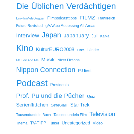
Die Üblichen Verdächtigen
FILMZ
Filmpodcasttipps
Frankreich
EinFilmVieleBlogger
gAAAbe Accessing All Areas
Future Revisited
Japan
Interview
Japanuary
Juli
Kafka
Kino
KulturEURO2008
Länder
Links
Musik
Nicer Fictions
Mr. Lee And Me
Nippon Connection
PJ liest
Podcast
Presidents
Prof. Pu und die Pücher
Quiz
Serienflittchen
Star Trek
SetteGialli
Television
Tausendundein Buch
Tausendundein Film
Uncategorized
TV-TIPP
Video
Thema
Türkei