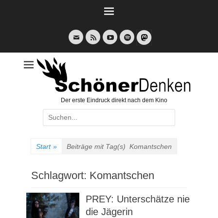
Weiter
zum
Inhalt
E-
Feed
YouTube
Spotify
Mail
Der erste Eindruck direkt nach dem Kino
Suche
nach:
Start
»
Beiträge mit Tag(s)
Komantschen
Schlagwort:
Komantschen
PREY: Unterschätze nie
die Jägerin