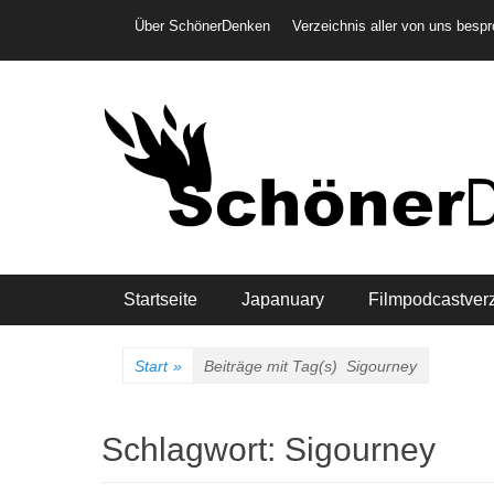
Weiter
Header-Menü
Über SchönerDenken
Verzeichnis aller von uns besp
zum
Inhalt
Hauptmenü
Startseite
Japanuary
Filmpodcastver
Start
»
Beiträge mit Tag(s)
Sigourney
Schlagwort:
Sigourney