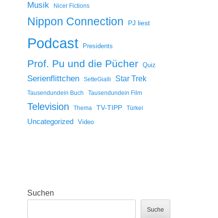
Musik
Nicer Fictions
Nippon Connection
PJ liest
Podcast
Presidents
Prof. Pu und die Pücher
Quiz
Serienflittchen
Star Trek
SetteGialli
Tausendundein Buch
Tausendundein Film
Television
TV-TIPP
Thema
Türkei
Uncategorized
Video
Suchen
Suche