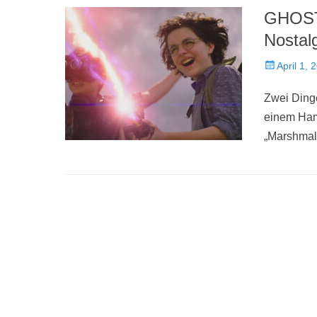
GHOST
Nostal
Veröffentlich
April 1, 
am
Zwei Dinge
einem Hams
„Marshmal