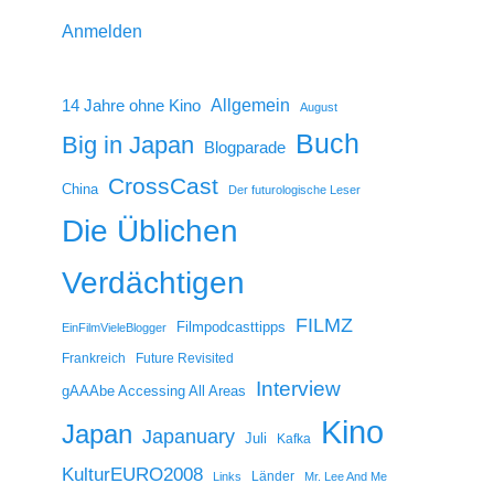
Anmelden
14 Jahre ohne Kino
Allgemein
August
Buch
Big in Japan
Blogparade
CrossCast
China
Der futurologische Leser
Die Üblichen
Verdächtigen
FILMZ
Filmpodcasttipps
EinFilmVieleBlogger
Frankreich
Future Revisited
Interview
gAAAbe Accessing All Areas
Kino
Japan
Japanuary
Juli
Kafka
KulturEURO2008
Länder
Links
Mr. Lee And Me