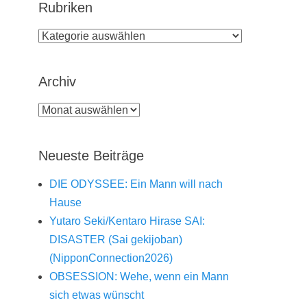
Rubriken
Rubriken
Archiv
Archiv
Neueste Beiträge
DIE ODYSSEE: Ein Mann will nach
Hause
Yutaro Seki/Kentaro Hirase SAI:
DISASTER (Sai gekijoban)
(NipponConnection2026)
OBSESSION: Wehe, wenn ein Mann
sich etwas wünscht