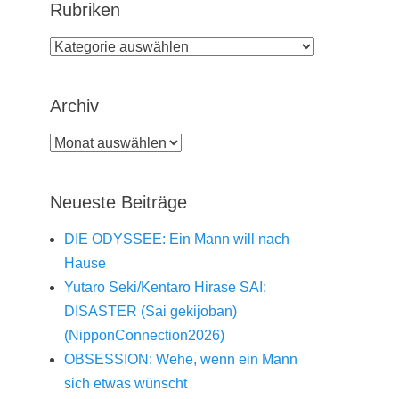
Rubriken
Rubriken
Archiv
Archiv
Neueste Beiträge
DIE ODYSSEE: Ein Mann will nach
Hause
Yutaro Seki/Kentaro Hirase SAI:
DISASTER (Sai gekijoban)
(NipponConnection2026)
OBSESSION: Wehe, wenn ein Mann
sich etwas wünscht