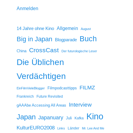
Anmelden
14 Jahre ohne Kino
Allgemein
August
Buch
Big in Japan
Blogparade
CrossCast
China
Der futurologische Leser
Die Üblichen
Verdächtigen
FILMZ
Filmpodcasttipps
EinFilmVieleBlogger
Frankreich
Future Revisited
Interview
gAAAbe Accessing All Areas
Kino
Japan
Japanuary
Juli
Kafka
KulturEURO2008
Länder
Links
Mr. Lee And Me