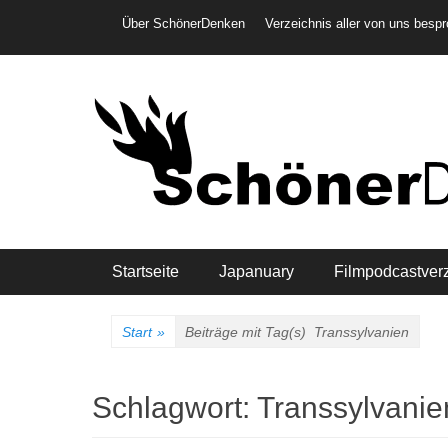
Weiter
Header-Menü
Über SchönerDenken
Verzeichnis aller von uns besp
zum
Inhalt
Hauptmenü
Startseite
Japanuary
Filmpodcastver
Start
»
Beiträge mit Tag(s)
Transsylvanien
Schlagwort:
Transsylvanie