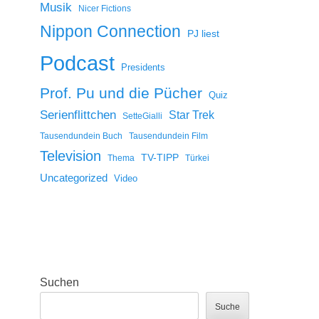
Musik
Nicer Fictions
Nippon Connection
PJ liest
Podcast
Presidents
Prof. Pu und die Pücher
Quiz
Serienflittchen
Star Trek
SetteGialli
Tausendundein Buch
Tausendundein Film
Television
TV-TIPP
Thema
Türkei
Uncategorized
Video
Suchen
Suche