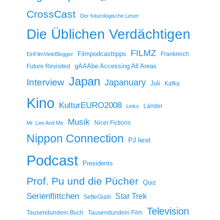
CrossCast
Der futurologische Leser
Die Üblichen Verdächtigen
FILMZ
Filmpodcasttipps
Frankreich
EinFilmVieleBlogger
gAAAbe Accessing All Areas
Future Revisited
Japan
Interview
Japanuary
Juli
Kafka
Kino
KulturEURO2008
Länder
Links
Musik
Nicer Fictions
Mr. Lee And Me
Nippon Connection
PJ liest
Podcast
Presidents
Prof. Pu und die Pücher
Quiz
Serienflittchen
Star Trek
SetteGialli
Television
Tausendundein Buch
Tausendundein Film