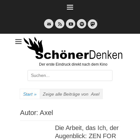
Weiter
zum
Inhalt
E-
Feed
YouTube
Spotify
Mail
Der erste Eindruck direkt nach dem Kino
Suche
nach:
Start
»
Zeige alle Beiträge von
Axel
Autor:
Axel
Die Arbeit, das Ich, der
Augenblick: ZEN FOR