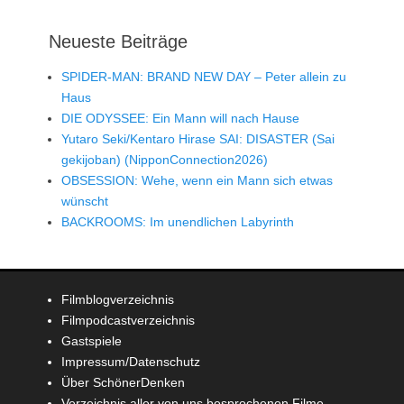
Neueste Beiträge
SPIDER-MAN: BRAND NEW DAY – Peter allein zu
Haus
DIE ODYSSEE: Ein Mann will nach Hause
Yutaro Seki/Kentaro Hirase SAI: DISASTER (Sai
gekijoban) (NipponConnection2026)
OBSESSION: Wehe, wenn ein Mann sich etwas
wünscht
BACKROOMS: Im unendlichen Labyrinth
Filmblogverzeichnis
Filmpodcastverzeichnis
Gastspiele
Impressum/Datenschutz
Über SchönerDenken
Verzeichnis aller von uns besprochenen Filme