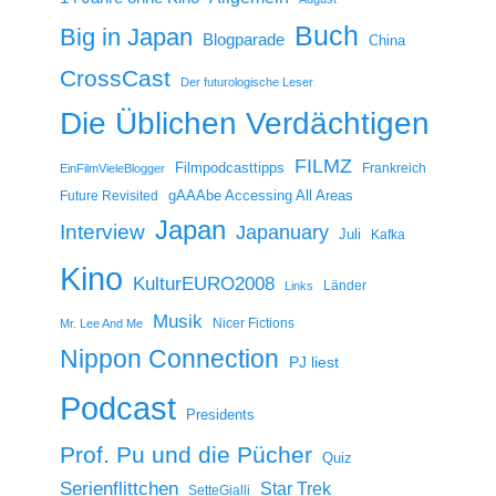
Buch
Big in Japan
Blogparade
China
CrossCast
Der futurologische Leser
Die Üblichen Verdächtigen
FILMZ
Filmpodcasttipps
Frankreich
EinFilmVieleBlogger
gAAAbe Accessing All Areas
Future Revisited
Japan
Interview
Japanuary
Juli
Kafka
Kino
KulturEURO2008
Länder
Links
Musik
Nicer Fictions
Mr. Lee And Me
Nippon Connection
PJ liest
Podcast
Presidents
Prof. Pu und die Pücher
Quiz
Serienflittchen
Star Trek
SetteGialli