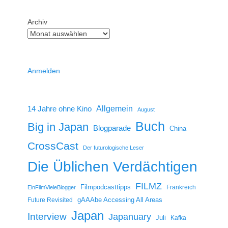
Archiv
Anmelden
14 Jahre ohne Kino
Allgemein
August
Buch
Big in Japan
Blogparade
China
CrossCast
Der futurologische Leser
Die Üblichen Verdächtigen
FILMZ
Filmpodcasttipps
Frankreich
EinFilmVieleBlogger
gAAAbe Accessing All Areas
Future Revisited
Japan
Interview
Japanuary
Juli
Kafka