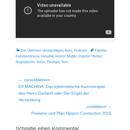
Kategorien
Tags
Die Üblichen Verdächtigen
,
Kino
,
Podcast
Familie
,
Familiendrama
,
Hendrik
,
Horror
,
Mutter
,
Psycho-Thriller
,
Regisseurin
,
Sohn
,
Thomas
,
Tom
Beitragsnavigation
← zurückblättern
Vorheriger
EX MACHINA: Das kybernetische Kammerspiel
Beitrag:
des Herrn Garland oder Der Engel der
Vernichtung
vorblättern →
Nächster
Powwow und Plan Nippon Connection 2015
Beitrag:
Schreibe einen Kommentar