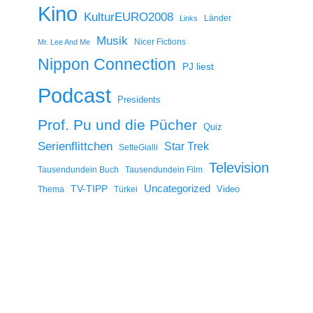
Kino
KulturEURO2008
Länder
Links
Musik
Nicer Fictions
Mr. Lee And Me
Nippon Connection
PJ liest
Podcast
Presidents
Prof. Pu und die Pücher
Quiz
Serienflittchen
Star Trek
SetteGialli
Television
Tausendundein Buch
Tausendundein Film
Uncategorized
TV-TIPP
Video
Thema
Türkei