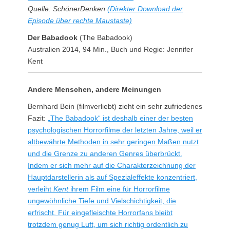
Quelle: SchönerDenken
(Direkter Download der
Episode über rechte Maustaste)
Der Babadook
(The Babadook)
Australien 2014, 94 Min., Buch und Regie: Jennifer
Kent
Andere Menschen, andere Meinungen
Bernhard Bein (filmverliebt) zieht ein sehr zufriedenes
Fazit:
„The Babadook“ ist deshalb einer der besten
psychologischen Horrorfilme der letzten Jahre, weil er
altbewährte Methoden in sehr geringen Maßen nutzt
und die Grenze zu anderen Genres überbrückt.
Indem er sich mehr auf die Charakterzeichnung der
Hauptdarstellerin als auf Spezialeffekte konzentriert,
verleiht
Kent
ihrem Film eine für Horrorfilme
ungewöhnliche Tiefe und Vielschichtigkeit, die
erfrischt. Für eingefleischte Horrorfans bleibt
trotzdem genug Luft, um sich richtig ordentlich zu