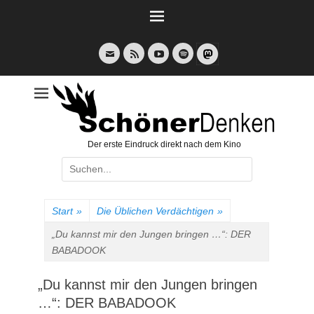
Weiter
zum
Inhalt
E-
Feed
YouTube
Spotify
Mail
Der erste Eindruck direkt nach dem Kino
Suche
nach:
Start
»
Die Üblichen Verdächtigen
»
„Du kannst mir den Jungen bringen …“: DER
BABADOOK
„Du kannst mir den Jungen bringen
…“: DER BABADOOK