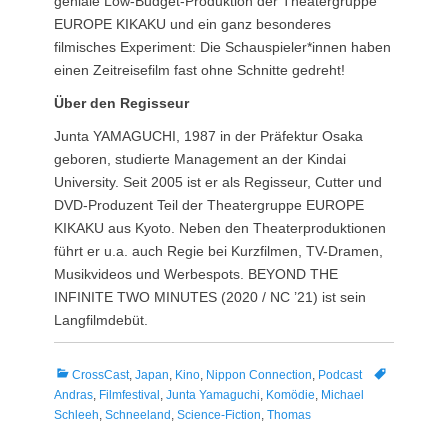
geniale Low-Budget-Produktion der Theatergruppe
EUROPE KIKAKU und ein ganz besonderes
filmisches Experiment: Die Schauspieler*innen haben
einen Zeitreisefilm fast ohne Schnitte gedreht!
Über den Regisseur
Junta YAMAGUCHI, 1987 in der Präfektur Osaka
geboren, studierte Management an der Kindai
University. Seit 2005 ist er als Regisseur, Cutter und
DVD-Produzent Teil der Theatergruppe EUROPE
KIKAKU aus Kyoto. Neben den Theaterproduktionen
führt er u.a. auch Regie bei Kurzfilmen, TV-Dramen,
Musikvideos und Werbespots. BEYOND THE
INFINITE TWO MINUTES (2020 / NC ’21) ist sein
Langfilmdebüt.
Kategorien
Tags
CrossCast
,
Japan
,
Kino
,
Nippon Connection
,
Podcast
Andras
,
Filmfestival
,
Junta Yamaguchi
,
Komödie
,
Michael
Schleeh
,
Schneeland
,
Science-Fiction
,
Thomas