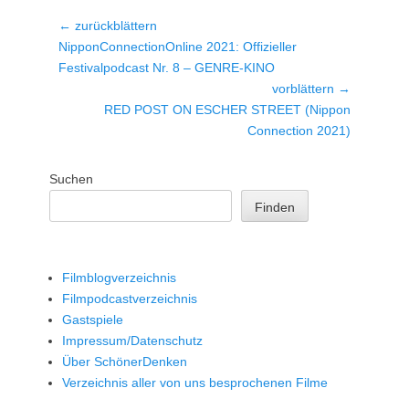
Beitragsnavigation
← zurückblättern
Vorheriger
NipponConnectionOnline 2021: Offizieller
Beitrag:
Festivalpodcast Nr. 8 – GENRE-KINO
vorblättern →
Nächster
RED POST ON ESCHER STREET (Nippon
Beitrag:
Connection 2021)
Suchen
Finden
Filmblogverzeichnis
Filmpodcastverzeichnis
Gastspiele
Impressum/Datenschutz
Über SchönerDenken
Verzeichnis aller von uns besprochenen Filme