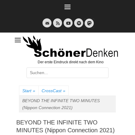
Weiter
zum
Inhalt
E-
Feed
YouTube
Spotify
Mail
Der erste Eindruck direkt nach dem Kino
Suche
nach:
Start
»
CrossCast
»
BEYOND THE INFINITE TWO MINUTES
(Nippon Connection 2021)
BEYOND THE INFINITE TWO
MINUTES (Nippon Connection 2021)