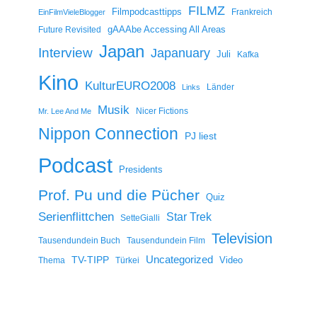
FILMZ
Filmpodcasttipps
Frankreich
EinFilmVieleBlogger
gAAAbe Accessing All Areas
Future Revisited
Japan
Interview
Japanuary
Juli
Kafka
Kino
KulturEURO2008
Länder
Links
Musik
Nicer Fictions
Mr. Lee And Me
Nippon Connection
PJ liest
Podcast
Presidents
Prof. Pu und die Pücher
Quiz
Serienflittchen
Star Trek
SetteGialli
Television
Tausendundein Buch
Tausendundein Film
Uncategorized
TV-TIPP
Video
Thema
Türkei