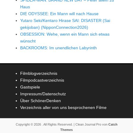
SPIDER-MAN: BRAND NEW DAY – Peter allein zu
Haus
DIE ODYSSEE: Ein Mann will nach Hause
Yutaro Seki/Kentaro Hirase SAI: DISASTER (Sai
gekijoban) (NipponConnection2026)
OBSESSION: Wehe, wenn ein Mann sich etwas
wünscht
BACKROOMS: Im unendlichen Labyrinth
Filmblogverzeichnis
Filmpodcastverzeichnis
Gastspiele
Impressum/Datenschutz
Über SchönerDenken
Verzeichnis aller von uns besprochenen Filme
Copyright © 2026
. All Rights Reserved. | Clean Journal Pro von
Catch
Themes