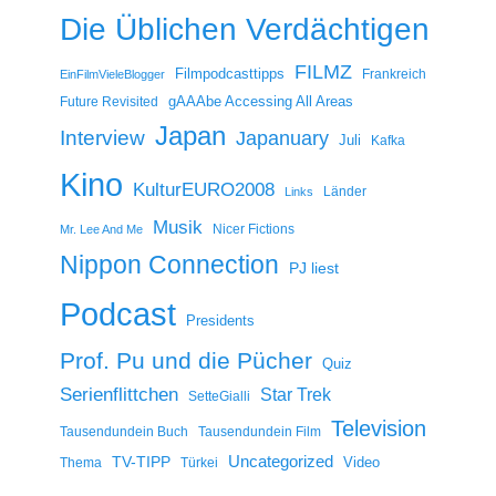
Die Üblichen Verdächtigen
FILMZ
Filmpodcasttipps
Frankreich
EinFilmVieleBlogger
gAAAbe Accessing All Areas
Future Revisited
Japan
Interview
Japanuary
Juli
Kafka
Kino
KulturEURO2008
Länder
Links
Musik
Nicer Fictions
Mr. Lee And Me
Nippon Connection
PJ liest
Podcast
Presidents
Prof. Pu und die Pücher
Quiz
Serienflittchen
Star Trek
SetteGialli
Television
Tausendundein Buch
Tausendundein Film
Uncategorized
TV-TIPP
Video
Thema
Türkei