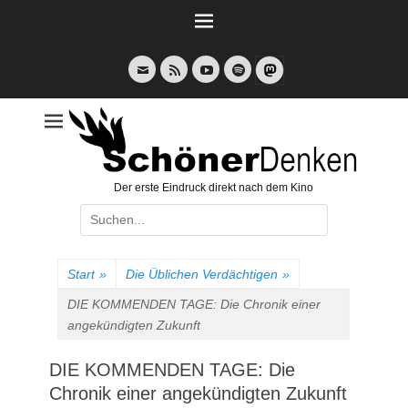
Weiter
zum
Inhalt
E-
Feed
YouTube
Spotify
Mail
Der erste Eindruck direkt nach dem Kino
Suche
nach:
Start
»
Die Üblichen Verdächtigen
»
DIE KOMMENDEN TAGE: Die Chronik einer
angekündigten Zukunft
DIE KOMMENDEN TAGE: Die
Chronik einer angekündigten Zukunft