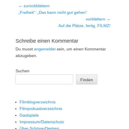
Beitragsnavigation
← zurückblättern
Vorheriger
„Freiheit“: „Das kann nicht gut gehen“
Beitrag:
vorblättern →
Nächster
Auf die Plätze, fertig, FILMZ!
Beitrag:
Schreibe einen Kommentar
Du musst
angemeldet
sein, um einen Kommentar
abzugeben.
Suchen
Finden
Filmblogverzeichnis
Filmpodcastverzeichnis
Gastspiele
Impressum/Datenschutz
Über SchönerDenken