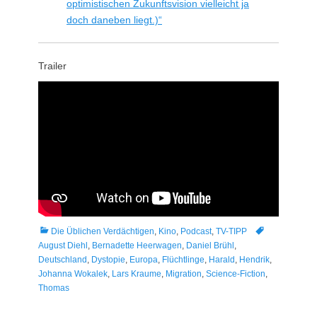
optimistischen Zukunftsvision vielleicht ja
doch daneben liegt.)“
Trailer
Kategorien
Tags
Die Üblichen Verdächtigen
,
Kino
,
Podcast
,
TV-TIPP
August Diehl
,
Bernadette Heerwagen
,
Daniel Brühl
,
Deutschland
,
Dystopie
,
Europa
,
Flüchtlinge
,
Harald
,
Hendrik
,
Johanna Wokalek
,
Lars Kraume
,
Migration
,
Science-Fiction
,
Thomas