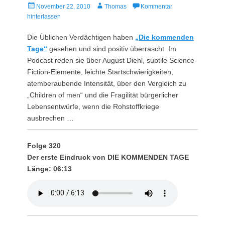
Veröffentlicht
Autor
November 22, 2010
Thomas
Kommentar
am
hinterlassen
Die Üblichen Verdächtigen haben
„Die kommenden
Tage“
gesehen und sind positiv überrascht. Im
Podcast reden sie über August Diehl, subtile Science-
Fiction-Elemente, leichte Startschwierigkeiten,
atemberaubende Intensität, über den Vergleich zu
„Children of men“ und die Fragilität bürgerlicher
Lebensentwürfe, wenn die Rohstoffkriege
ausbrechen …
Folge 320
Der erste Eindruck von DIE KOMMENDEN TAGE
Länge: 06:13