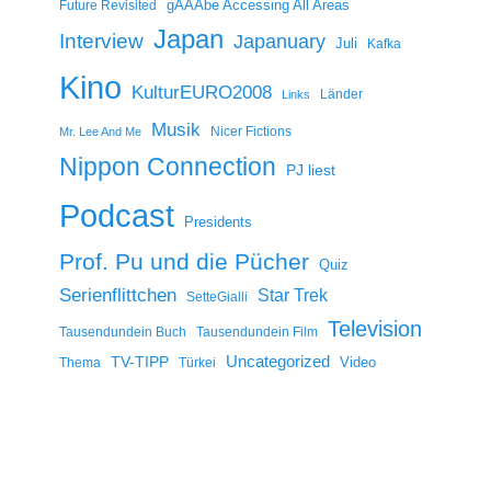
gAAAbe Accessing All Areas
Future Revisited
Japan
Interview
Japanuary
Juli
Kafka
Kino
KulturEURO2008
Länder
Links
Musik
Nicer Fictions
Mr. Lee And Me
Nippon Connection
PJ liest
Podcast
Presidents
Prof. Pu und die Pücher
Quiz
Serienflittchen
Star Trek
SetteGialli
Television
Tausendundein Buch
Tausendundein Film
Uncategorized
TV-TIPP
Video
Thema
Türkei