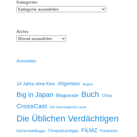
Kategorien
Archiv
Anmelden
14 Jahre ohne Kino
Allgemein
August
Buch
Big in Japan
Blogparade
China
CrossCast
Der futurologische Leser
Die Üblichen Verdächtigen
FILMZ
Filmpodcasttipps
Frankreich
EinFilmVieleBlogger