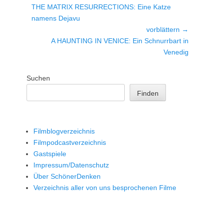
Vorheriger
THE MATRIX RESURRECTIONS: Eine Katze
Beitrag:
namens Dejavu
vorblättern →
Nächster
A HAUNTING IN VENICE: Ein Schnurrbart in
Beitrag:
Venedig
Suchen
Finden
Filmblogverzeichnis
Filmpodcastverzeichnis
Gastspiele
Impressum/Datenschutz
Über SchönerDenken
Verzeichnis aller von uns besprochenen Filme