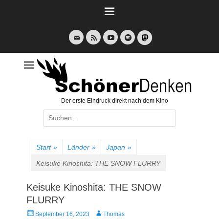
Weiter
zum
Inhalt
E-
Feed
YouTube
Spotify
Mail
Der erste Eindruck direkt nach dem Kino
Suche
nach:
Start
»
Länder
»
Japan
»
Keisuke Kinoshita: THE SNOW FLURRY
Keisuke Kinoshita: THE SNOW
FLURRY
Veröffentlicht
Autor
September 16, 2023
Thomas