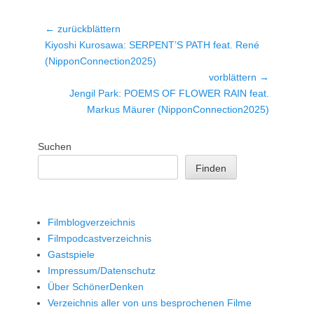
Beitragsnavigation
← zurückblättern
Vorheriger
Kiyoshi Kurosawa: SERPENT’S PATH feat. René
Beitrag:
(NipponConnection2025)
vorblättern →
Nächster
Jengil Park: POEMS OF FLOWER RAIN feat.
Beitrag:
Markus Mäurer (NipponConnection2025)
Suchen
Finden
Filmblogverzeichnis
Filmpodcastverzeichnis
Gastspiele
Impressum/Datenschutz
Über SchönerDenken
Verzeichnis aller von uns besprochenen Filme