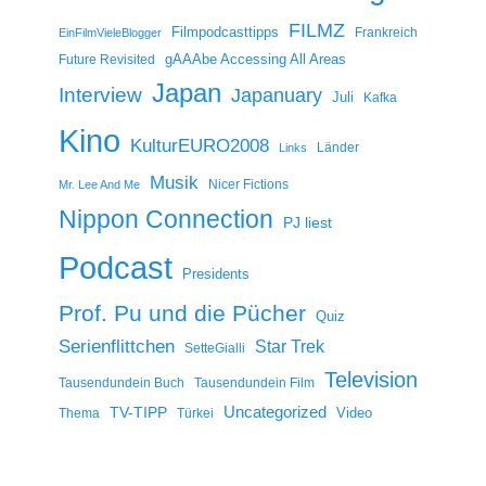
FILMZ
Filmpodcasttipps
Frankreich
EinFilmVieleBlogger
gAAAbe Accessing All Areas
Future Revisited
Japan
Interview
Japanuary
Juli
Kafka
Kino
KulturEURO2008
Länder
Links
Musik
Nicer Fictions
Mr. Lee And Me
Nippon Connection
PJ liest
Podcast
Presidents
Prof. Pu und die Pücher
Quiz
Serienflittchen
Star Trek
SetteGialli
Television
Tausendundein Buch
Tausendundein Film
Uncategorized
TV-TIPP
Video
Thema
Türkei