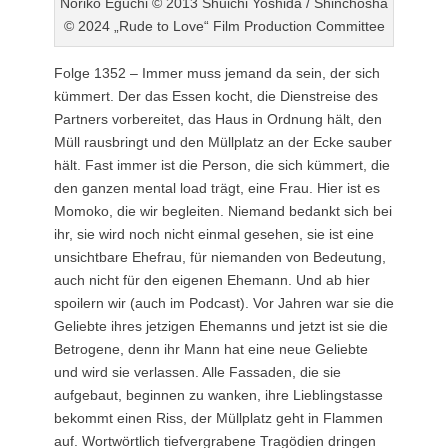
Noriko Eguchi © 2013 Shuichi Yoshida / Shinchosha
© 2024 „Rude to Love“ Film Production Committee
Folge 1352 – Immer muss jemand da sein, der sich
kümmert. Der das Essen kocht, die Dienstreise des
Partners vorbereitet, das Haus in Ordnung hält, den
Müll rausbringt und den Müllplatz an der Ecke sauber
hält. Fast immer ist die Person, die sich kümmert, die
den ganzen mental load trägt, eine Frau. Hier ist es
Momoko, die wir begleiten. Niemand bedankt sich bei
ihr, sie wird noch nicht einmal gesehen, sie ist eine
unsichtbare Ehefrau, für niemanden von Bedeutung,
auch nicht für den eigenen Ehemann. Und ab hier
spoilern wir (auch im Podcast). Vor Jahren war sie die
Geliebte ihres jetzigen Ehemanns und jetzt ist sie die
Betrogene, denn ihr Mann hat eine neue Geliebte
und wird sie verlassen. Alle Fassaden, die sie
aufgebaut, beginnen zu wanken, ihre Lieblingstasse
bekommt einen Riss, der Müllplatz geht in Flammen
auf. Wortwörtlich tiefvergrabene Tragödien dringen