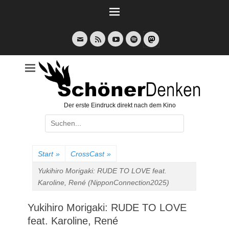
Weiter
zum
Inhalt
E-
Feed
YouTube
Spotify
Mail
Der erste Eindruck direkt nach dem Kino
Suche
nach:
Start
»
CrossCast
»
Yukihiro Morigaki: RUDE TO LOVE feat.
Karoline, René (NipponConnection2025)
Yukihiro Morigaki: RUDE TO LOVE
feat. Karoline, René