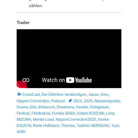
zählen.
Trailer
Kategorien
CrossCast
,
Die Üblichen Verdächtigen
,
Japan
,
Kino
,
Tags
Nippon Connection
,
Podcast
2024
,
2025
,
Abspanngucker
,
Drama
,
Ehe
,
Ehebruch
,
Ehedrama
,
Familie
,
Fehlgeburt
,
Festival
,
Filmfestival
,
Fumika BABA
,
Kotaro KOIZUMI
,
Long
MIZUMA
,
Mental Load
,
NipponConnection2025
,
Noriko
EGUCHI
,
Rene Hoffmann
,
Thomas
,
Yukihiro MORIGAKI
,
Yuzu
AOKI