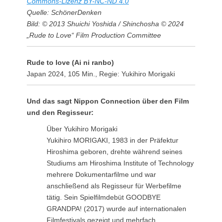
Commons-Lizenz BY-NC-ND 4.0
Quelle: SchönerDenken
Bild: © 2013 Shuichi Yoshida / Shinchosha © 2024
„Rude to Love“ Film Production Committee
Rude to love (Ai ni ranbo)
Japan 2024, 105 Min., Regie: Yukihiro Morigaki
Und das sagt Nippon Connection über den Film
und den Regisseur:
Über Yukihiro Morigaki
Yukihiro MORIGAKI, 1983 in der Präfektur
Hiroshima geboren, drehte während seines
Studiums am Hiroshima Institute of Technology
mehrere Dokumentarfilme und war
anschließend als Regisseur für Werbefilme
tätig. Sein Spielfilmdebüt GOODBYE
GRANDPA! (2017) wurde auf internationalen
Filmfestivals gezeigt und mehrfach