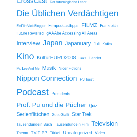
CrossCast
Der futurologische Leser
Die Üblichen Verdächtigen
FILMZ
Filmpodcasttipps
Frankreich
EinFilmVieleBlogger
gAAAbe Accessing All Areas
Future Revisited
Japan
Interview
Japanuary
Juli
Kafka
Kino
KulturEURO2008
Länder
Links
Musik
Nicer Fictions
Mr. Lee And Me
Nippon Connection
PJ liest
Podcast
Presidents
Prof. Pu und die Pücher
Quiz
Serienflittchen
Star Trek
SetteGialli
Television
Tausendundein Buch
Tausendundein Film
Uncategorized
TV-TIPP
Video
Thema
Türkei