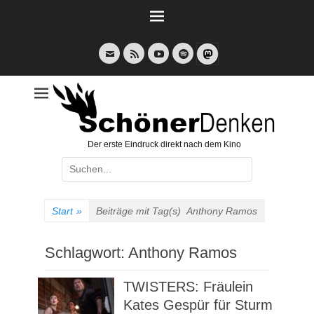
Weiter
zum
Inhalt
E-
Feed
YouTube
Spotify
Mail
Der erste Eindruck direkt nach dem Kino
Suche
nach:
Start
»
Beiträge mit Tag(s)
Anthony Ramos
Schlagwort:
Anthony Ramos
TWISTERS: Fräulein
Kates Gespür für Sturm