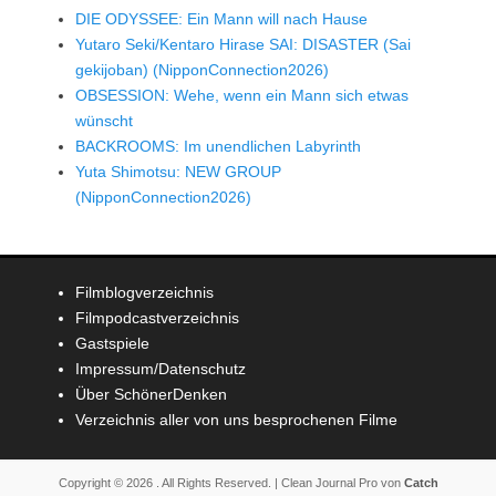
DIE ODYSSEE: Ein Mann will nach Hause
Yutaro Seki/Kentaro Hirase SAI: DISASTER (Sai
gekijoban) (NipponConnection2026)
OBSESSION: Wehe, wenn ein Mann sich etwas
wünscht
BACKROOMS: Im unendlichen Labyrinth
Yuta Shimotsu: NEW GROUP
(NipponConnection2026)
Filmblogverzeichnis
Filmpodcastverzeichnis
Gastspiele
Impressum/Datenschutz
Über SchönerDenken
Verzeichnis aller von uns besprochenen Filme
Copyright © 2026
. All Rights Reserved. | Clean Journal Pro von
Catch