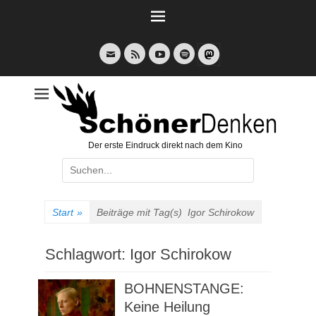
Weiter
zum
Inhalt
E-
Feed
YouTube
Spotify
Mail
Der erste Eindruck direkt nach dem Kino
Suche
nach:
Start
»
Beiträge mit Tag(s)
Igor Schirokow
Schlagwort:
Igor Schirokow
BOHNENSTANGE:
Keine Heilung