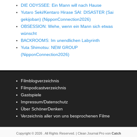
DIE ODYSSEE: Ein Mann will nach Hause
Yutaro Seki/Kentaro Hirase SAI: DISASTER (Sai
gekijoban) (NipponConnection2026)
OBSESSION: Wehe, wenn ein Mann sich etwas
wünscht
BACKROOMS: Im unendlichen Labyrinth
Yuta Shimotsu: NEW GROUP
(NipponConnection2026)
Filmblogverzeichnis
Filmpodcastverzeichnis
Gastspiele
Impressum/Datenschutz
Über SchönerDenken
Verzeichnis aller von uns besprochenen Filme
Copyright © 2026
. All Rights Reserved. | Clean Journal Pro von
Catch