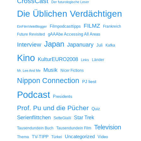
CrossCast
Der futurologische Leser
Die Üblichen Verdächtigen
FILMZ
Filmpodcasttipps
Frankreich
EinFilmVieleBlogger
gAAAbe Accessing All Areas
Future Revisited
Japan
Interview
Japanuary
Juli
Kafka
Kino
KulturEURO2008
Länder
Links
Musik
Nicer Fictions
Mr. Lee And Me
Nippon Connection
PJ liest
Podcast
Presidents
Prof. Pu und die Pücher
Quiz
Serienflittchen
Star Trek
SetteGialli
Television
Tausendundein Buch
Tausendundein Film
Uncategorized
TV-TIPP
Video
Thema
Türkei