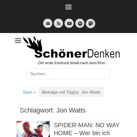
Weiter
zum
Inhalt
E-
Feed
YouTube
Spotify
Mail
Der erste Eindruck direkt nach dem Kino
Suche
nach:
Start
»
Beiträge mit Tag(s)
Jon Watts
Schlagwort:
Jon Watts
SPIDER-MAN: NO WAY
HOME – Wer bin ich