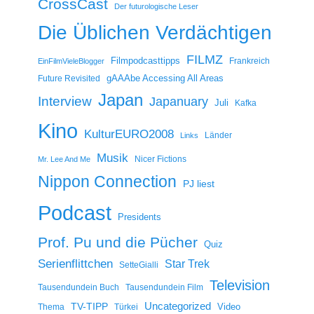
CrossCast
Der futurologische Leser
Die Üblichen Verdächtigen
FILMZ
Filmpodcasttipps
Frankreich
EinFilmVieleBlogger
gAAAbe Accessing All Areas
Future Revisited
Japan
Interview
Japanuary
Juli
Kafka
Kino
KulturEURO2008
Länder
Links
Musik
Nicer Fictions
Mr. Lee And Me
Nippon Connection
PJ liest
Podcast
Presidents
Prof. Pu und die Pücher
Quiz
Serienflittchen
Star Trek
SetteGialli
Television
Tausendundein Buch
Tausendundein Film
Uncategorized
TV-TIPP
Video
Thema
Türkei