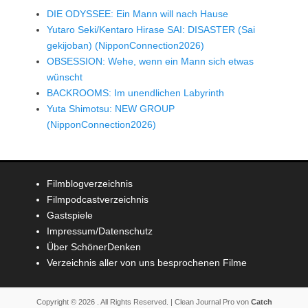
DIE ODYSSEE: Ein Mann will nach Hause
Yutaro Seki/Kentaro Hirase SAI: DISASTER (Sai
gekijoban) (NipponConnection2026)
OBSESSION: Wehe, wenn ein Mann sich etwas
wünscht
BACKROOMS: Im unendlichen Labyrinth
Yuta Shimotsu: NEW GROUP
(NipponConnection2026)
Filmblogverzeichnis
Filmpodcastverzeichnis
Gastspiele
Impressum/Datenschutz
Über SchönerDenken
Verzeichnis aller von uns besprochenen Filme
Copyright © 2026
. All Rights Reserved. | Clean Journal Pro von
Catch