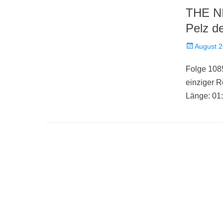
THE N
Pelz d
Veröffentlich
August 2
am
Folge 108
einziger
Länge: 01: