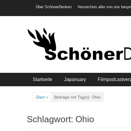
Weiter
Header-Menü
Über SchönerDenken
Verzeichnis aller von uns besp
zum
Inhalt
Hauptmenü
Startseite
Japanuary
Filmpodcastver
Start
»
Beiträge mit Tag(s)
Ohio
Schlagwort:
Ohio