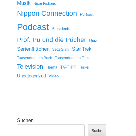
Musik
Nicer Fictions
Nippon Connection
PJ liest
Podcast
Presidents
Prof. Pu und die Pücher
Quiz
Serienflittchen
Star Trek
SetteGialli
Tausendundein Buch
Tausendundein Film
Television
TV-TIPP
Thema
Türkei
Uncategorized
Video
Suchen
Suche