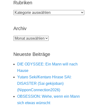
Rubriken
Rubriken
Archiv
Archiv
Neueste Beiträge
DIE ODYSSEE: Ein Mann will nach
Hause
Yutaro Seki/Kentaro Hirase SAI:
DISASTER (Sai gekijoban)
(NipponConnection2026)
OBSESSION: Wehe, wenn ein Mann
sich etwas wünscht