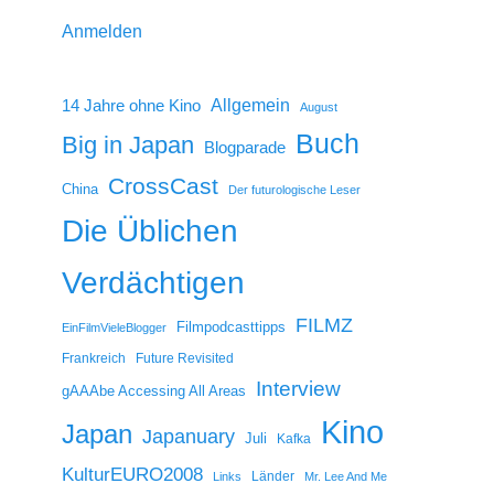
Anmelden
14 Jahre ohne Kino
Allgemein
August
Buch
Big in Japan
Blogparade
CrossCast
China
Der futurologische Leser
Die Üblichen
Verdächtigen
FILMZ
Filmpodcasttipps
EinFilmVieleBlogger
Frankreich
Future Revisited
Interview
gAAAbe Accessing All Areas
Kino
Japan
Japanuary
Juli
Kafka
KulturEURO2008
Länder
Links
Mr. Lee And Me