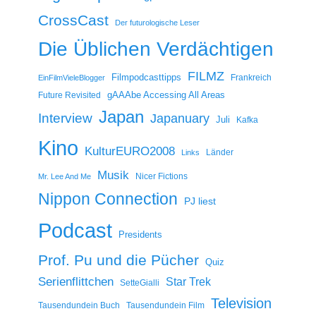
CrossCast
Der futurologische Leser
Die Üblichen Verdächtigen
FILMZ
Filmpodcasttipps
Frankreich
EinFilmVieleBlogger
gAAAbe Accessing All Areas
Future Revisited
Japan
Interview
Japanuary
Juli
Kafka
Kino
KulturEURO2008
Länder
Links
Musik
Nicer Fictions
Mr. Lee And Me
Nippon Connection
PJ liest
Podcast
Presidents
Prof. Pu und die Pücher
Quiz
Serienflittchen
Star Trek
SetteGialli
Television
Tausendundein Buch
Tausendundein Film