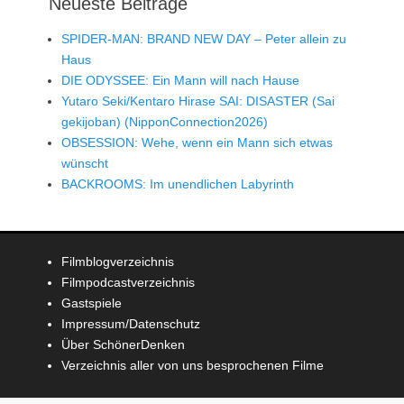
Neueste Beiträge
SPIDER-MAN: BRAND NEW DAY – Peter allein zu
Haus
DIE ODYSSEE: Ein Mann will nach Hause
Yutaro Seki/Kentaro Hirase SAI: DISASTER (Sai
gekijoban) (NipponConnection2026)
OBSESSION: Wehe, wenn ein Mann sich etwas
wünscht
BACKROOMS: Im unendlichen Labyrinth
Filmblogverzeichnis
Filmpodcastverzeichnis
Gastspiele
Impressum/Datenschutz
Über SchönerDenken
Verzeichnis aller von uns besprochenen Filme