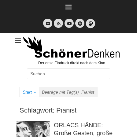
Weiter
zum
Inhalt
E-
Feed
YouTube
Spotify
Mail
Der erste Eindruck direkt nach dem Kino
Suche
nach:
Start
»
Beiträge mit Tag(s)
Pianist
Schlagwort:
Pianist
ORLACS HÄNDE:
Große Gesten, große