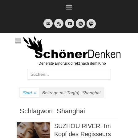
Weiter
zum
Inhalt
E-
Feed
YouTube
Spotify
Mail
Der erste Eindruck direkt nach dem Kino
Suche
nach:
Start
»
Beiträge mit Tag(s)
Shanghai
Schlagwort:
Shanghai
SUZHOU RIVER: Im
Kopf des Regisseurs