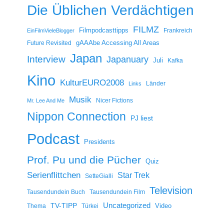
Die Üblichen Verdächtigen
FILMZ
Filmpodcasttipps
Frankreich
EinFilmVieleBlogger
gAAAbe Accessing All Areas
Future Revisited
Japan
Interview
Japanuary
Juli
Kafka
Kino
KulturEURO2008
Länder
Links
Musik
Nicer Fictions
Mr. Lee And Me
Nippon Connection
PJ liest
Podcast
Presidents
Prof. Pu und die Pücher
Quiz
Serienflittchen
Star Trek
SetteGialli
Television
Tausendundein Buch
Tausendundein Film
Uncategorized
TV-TIPP
Video
Thema
Türkei