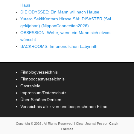
Haus
DIE ODYSSEE: Ein Mann will nach Hause
Yutaro Seki/Kentaro Hirase SAI: DISASTER (Sai
gekijoban) (NipponConnection2026)
OBSESSION: Wehe, wenn ein Mann sich etwas
wünscht
BACKROOMS: Im unendlichen Labyrinth
Filmblogverzeichnis
Filmpodcastverzeichnis
Gastspiele
Impressum/Datenschutz
Über SchönerDenken
Verzeichnis aller von uns besprochenen Filme
Copyright © 2026
. All Rights Reserved. | Clean Journal Pro von
Catch
Themes