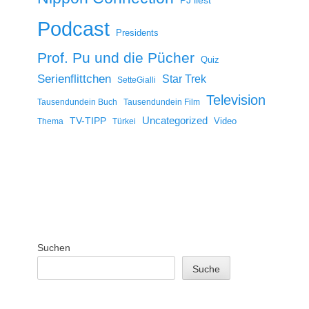
PJ liest
Podcast
Presidents
Prof. Pu und die Pücher
Quiz
Serienflittchen
Star Trek
SetteGialli
Television
Tausendundein Buch
Tausendundein Film
Uncategorized
TV-TIPP
Video
Thema
Türkei
Suchen
Suche