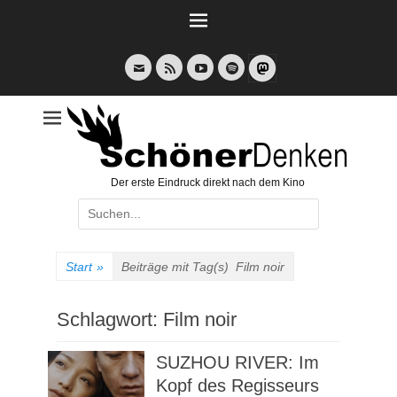
Weiter
zum
Inhalt
E-
Feed
YouTube
Spotify
Mail
Der erste Eindruck direkt nach dem Kino
Suche
nach:
Start
»
Beiträge mit Tag(s)
Film noir
Schlagwort:
Film noir
SUZHOU RIVER: Im
Kopf des Regisseurs