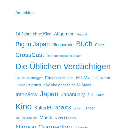
Anmelden
14 Jahre ohne Kino
Allgemein
August
Buch
Big in Japan
Blogparade
China
CrossCast
Der futurologische Leser
Die Üblichen Verdächtigen
FILMZ
Filmpodcasttipps
Frankreich
EinFilmVieleBlogger
gAAAbe Accessing All Areas
Future Revisited
Japan
Interview
Japanuary
Juli
Kafka
Kino
KulturEURO2008
Länder
Links
Musik
Nicer Fictions
Mr. Lee And Me
Nippon Connection