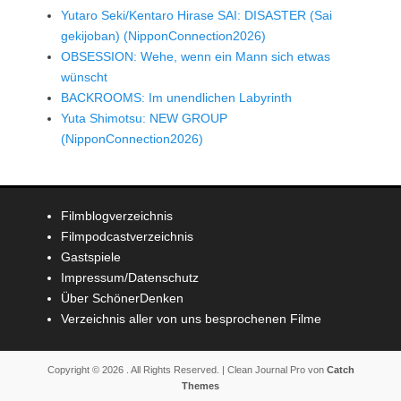
Yutaro Seki/Kentaro Hirase SAI: DISASTER (Sai
gekijoban) (NipponConnection2026)
OBSESSION: Wehe, wenn ein Mann sich etwas
wünscht
BACKROOMS: Im unendlichen Labyrinth
Yuta Shimotsu: NEW GROUP
(NipponConnection2026)
Filmblogverzeichnis
Filmpodcastverzeichnis
Gastspiele
Impressum/Datenschutz
Über SchönerDenken
Verzeichnis aller von uns besprochenen Filme
Copyright © 2026
. All Rights Reserved. | Clean Journal Pro von
Catch
Themes