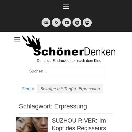
Weiter
zum
Inhalt
E-
Feed
YouTube
Spotify
Mail
Der erste Eindruck direkt nach dem Kino
Suche
nach:
Start
»
Beiträge mit Tag(s)
Erpressung
Schlagwort:
Erpressung
SUZHOU RIVER: Im
Kopf des Regisseurs