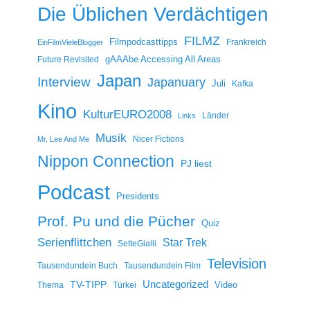
Die Üblichen Verdächtigen
FILMZ
Filmpodcasttipps
Frankreich
EinFilmVieleBlogger
gAAAbe Accessing All Areas
Future Revisited
Japan
Interview
Japanuary
Juli
Kafka
Kino
KulturEURO2008
Länder
Links
Musik
Nicer Fictions
Mr. Lee And Me
Nippon Connection
PJ liest
Podcast
Presidents
Prof. Pu und die Pücher
Quiz
Serienflittchen
Star Trek
SetteGialli
Television
Tausendundein Buch
Tausendundein Film
Uncategorized
TV-TIPP
Video
Thema
Türkei