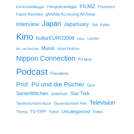
FILMZ
Filmpodcasttipps
Frankreich
EinFilmVieleBlogger
gAAAbe Accessing All Areas
Future Revisited
Japan
Interview
Japanuary
Juli
Kafka
Kino
KulturEURO2008
Länder
Links
Musik
Nicer Fictions
Mr. Lee And Me
Nippon Connection
PJ liest
Podcast
Presidents
Prof. Pu und die Pücher
Quiz
Serienflittchen
Star Trek
SetteGialli
Television
Tausendundein Buch
Tausendundein Film
Uncategorized
TV-TIPP
Video
Thema
Türkei