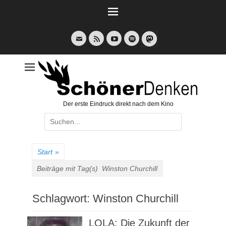
Weiter
zum
Inhalt
E-
Feed
YouTube
Spotify
Mail
Der erste Eindruck direkt nach dem Kino
Suche
nach:
Start
»
Beiträge mit Tag(s)
Winston Churchill
Schlagwort:
Winston Churchill
LOLA: Die Zukunft der