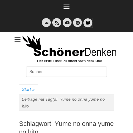
Weiter
zum
Inhalt
E-
Feed
YouTube
Spotify
Mail
Der erste Eindruck direkt nach dem Kino
Suche
nach:
Start
»
Beiträge mit Tag(s)
Yume no onna yume no
hito
Schlagwort:
Yume no onna yume
no hito