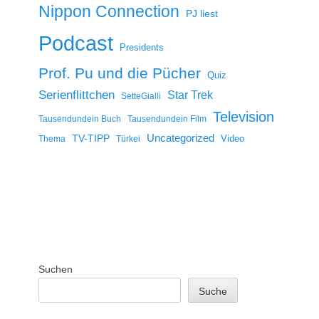
Nippon Connection
PJ liest
Podcast
Presidents
Prof. Pu und die Pücher
Quiz
Serienflittchen
Star Trek
SetteGialli
Television
Tausendundein Buch
Tausendundein Film
Uncategorized
TV-TIPP
Video
Thema
Türkei
Suchen
Suche