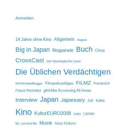
Anmelden
14 Jahre ohne Kino
Allgemein
August
Buch
Big in Japan
Blogparade
China
CrossCast
Der futurologische Leser
Die Üblichen Verdächtigen
FILMZ
Filmpodcasttipps
Frankreich
EinFilmVieleBlogger
gAAAbe Accessing All Areas
Future Revisited
Japan
Interview
Japanuary
Juli
Kafka
Kino
KulturEURO2008
Länder
Links
Musik
Nicer Fictions
Mr. Lee And Me