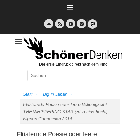
Weiter
zum
Inhalt
E-
Feed
YouTube
Spotify
Mail
Der erste Eindruck direkt nach dem Kino
Suche
nach:
Start
»
Big in Japan
»
Flüsternde Poesie oder leere Beliebigkeit?
THE WHISPERING STAR (Hiso hiso boshi)
Nippon Connection 2016
Flüsternde Poesie oder leere