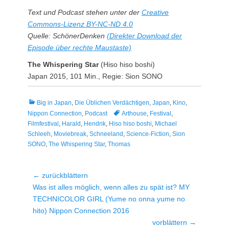
Text und Podcast stehen unter der
Creative
Commons-Lizenz BY-NC-ND 4.0
Quelle: SchönerDenken
(Direkter Download der
Episode über rechte Maustaste)
The Whispering Star
(Hiso hiso boshi)
Japan 2015, 101 Min., Regie: Sion SONO
Kategorien
Big in Japan
,
Die Üblichen Verdächtigen
,
Japan
,
Kino
,
Tags
Nippon Connection
,
Podcast
Arthouse
,
Festival
,
Filmfestival
,
Harald
,
Hendrik
,
Hiso hiso boshi
,
Michael
Schleeh
,
Moviebreak
,
Schneeland
,
Science-Fiction
,
Sion
SONO
,
The Whispering Star
,
Thomas
Beitragsnavigation
← zurückblättern
Vorheriger
Was ist alles möglich, wenn alles zu spät ist? MY
Beitrag:
TECHNICOLOR GIRL (Yume no onna yume no
hito) Nippon Connection 2016
vorblättern →