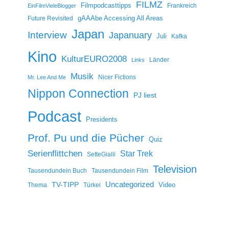
FILMZ
Filmpodcasttipps
Frankreich
EinFilmVieleBlogger
gAAAbe Accessing All Areas
Future Revisited
Japan
Interview
Japanuary
Juli
Kafka
Kino
KulturEURO2008
Länder
Links
Musik
Nicer Fictions
Mr. Lee And Me
Nippon Connection
PJ liest
Podcast
Presidents
Prof. Pu und die Pücher
Quiz
Serienflittchen
Star Trek
SetteGialli
Television
Tausendundein Buch
Tausendundein Film
Uncategorized
TV-TIPP
Video
Thema
Türkei