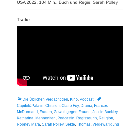
USA 2022, 104 Min., Buch und Regie: Sarah Polley
Trailer
Kategorien
Tags
Die Üblichen Verdächtigen
,
Kino
,
Podcast
Capitol&Palatin
,
Christen
,
Claire Foy
,
Drama
,
Frances
McDormand
,
Frauen
,
Gewalt gegen Frauen
,
Jessie Buckley
,
Katharina
,
Mennoniten
,
Podcastin
,
Regisseurin
,
Religion
,
Rooney Mara
,
Sarah Polley
,
Sekte
,
Thomas
,
Vergewaltigung