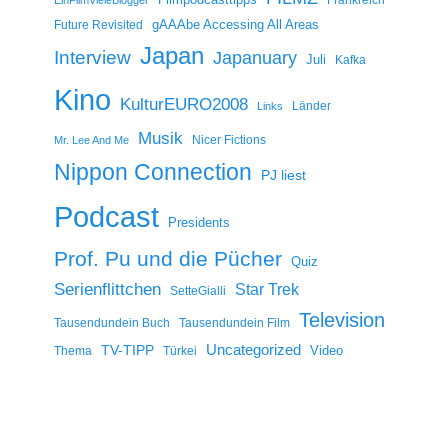
gAAAbe Accessing All Areas
Future Revisited
Japan
Interview
Japanuary
Juli
Kafka
Kino
KulturEURO2008
Länder
Links
Musik
Nicer Fictions
Mr. Lee And Me
Nippon Connection
PJ liest
Podcast
Presidents
Prof. Pu und die Pücher
Quiz
Serienflittchen
Star Trek
SetteGialli
Television
Tausendundein Buch
Tausendundein Film
Uncategorized
TV-TIPP
Video
Thema
Türkei