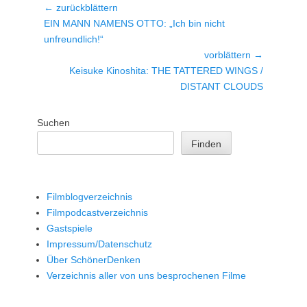
Beitragsnavigation
← zurückblättern
Vorheriger
EIN MANN NAMENS OTTO: „Ich bin nicht
Beitrag:
unfreundlich!“
vorblättern →
Nächster
Keisuke Kinoshita: THE TATTERED WINGS /
Beitrag:
DISTANT CLOUDS
Suchen
Finden
Filmblogverzeichnis
Filmpodcastverzeichnis
Gastspiele
Impressum/Datenschutz
Über SchönerDenken
Verzeichnis aller von uns besprochenen Filme