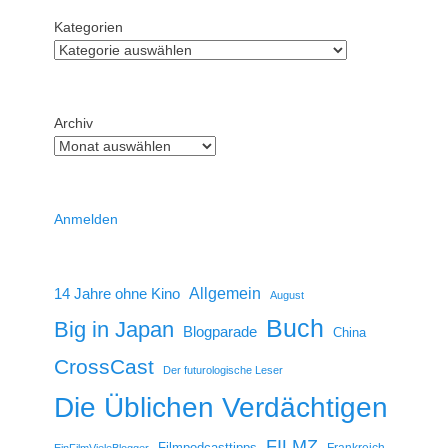
Kategorien
Archiv
Anmelden
14 Jahre ohne Kino
Allgemein
August
Buch
Big in Japan
Blogparade
China
CrossCast
Der futurologische Leser
Die Üblichen Verdächtigen
FILMZ
Filmpodcasttipps
Frankreich
EinFilmVieleBlogger