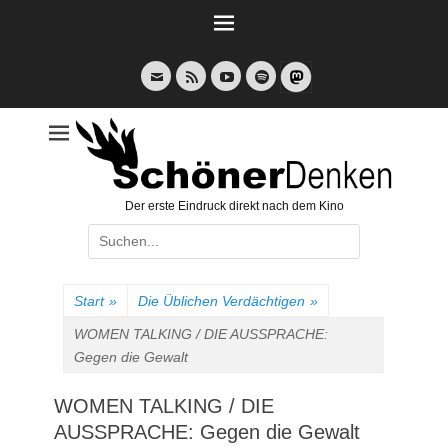
Weiter
zum
Inhalt
E-
Feed
YouTube
Spotify
Mail
Der erste Eindruck direkt nach dem Kino
Suche
nach:
Start
»
Die Üblichen Verdächtigen
»
WOMEN TALKING / DIE AUSSPRACHE:
Gegen die Gewalt
WOMEN TALKING / DIE
AUSSPRACHE: Gegen die Gewalt