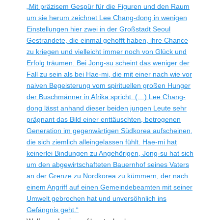
„Mit präzisem Gespür für die Figuren und den Raum
um sie herum zeichnet Lee Chang-dong in wenigen
Einstel­lungen hier zwei in der Großstadt Seoul
Gestran­dete, die einmal gehofft haben, ihre Chance
zu kriegen und viel­leicht immer noch von Glück und
Erfolg träumen. Bei Jong-su scheint das weniger der
Fall zu sein als bei Hae-mi, die mit einer nach wie vor
naiven Begeis­te­rung vom spiri­tu­ellen großen Hunger
der Buschmänner in Afrika spricht. (…) Lee Chang-
dong lässt anhand dieser beiden jungen Leute sehr
prägnant das Bild einer enttäuschten, betro­genen
Gene­ra­tion im gegen­wär­tigen Südkorea aufscheinen,
die sich ziemlich allein­ge­lassen fühlt. Hae-mi hat
keinerlei Bindungen zu Angehö­rigen, Jong-su hat sich
um den abge­wirt­schaf­teten Bauernhof seines Vaters
an der Grenze zu Nordkorea zu kümmern, der nach
einem Angriff auf einen Gemein­de­be­amten mit seiner
Umwelt gebrochen hat und unver­söhn­lich ins
Gefängnis geht.“