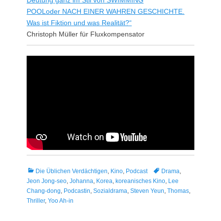
POOLoder NACH EINER WAHREN GESCHICHTE.
Was ist Fiktion und was Realität?“
Christoph Müller für Fluxkompensator
Kategorien
Tags
Die Üblichen Verdächtigen
,
Kino
,
Podcast
Drama
,
Jeon Jong-seo
,
Johanna
,
Korea
,
koreanisches Kino
,
Lee
Chang-dong
,
Podcastin
,
Sozialdrama
,
Steven Yeun
,
Thomas
,
Thriller
,
Yoo Ah-in