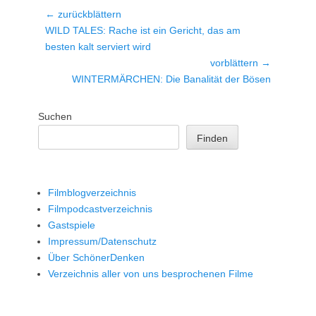
Beitragsnavigation
← zurückblättern
Vorheriger
WILD TALES: Rache ist ein Gericht, das am
Beitrag:
besten kalt serviert wird
vorblättern →
Nächster
WINTERMÄRCHEN: Die Banalität der Bösen
Beitrag:
Suchen
Finden
Filmblogverzeichnis
Filmpodcastverzeichnis
Gastspiele
Impressum/Datenschutz
Über SchönerDenken
Verzeichnis aller von uns besprochenen Filme