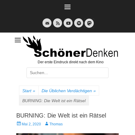
Weiter
zum
Inhalt
E-
Feed
YouTube
Spotify
Mail
Der erste Eindruck direkt nach dem Kino
Suche
nach:
Start
»
Die Üblichen Verdächtigen
»
BURNING: Die Welt ist ein Rätsel
BURNING: Die Welt ist ein Rätsel
Veröffentlicht
Autor
Mai 2, 2020
Thomas
am