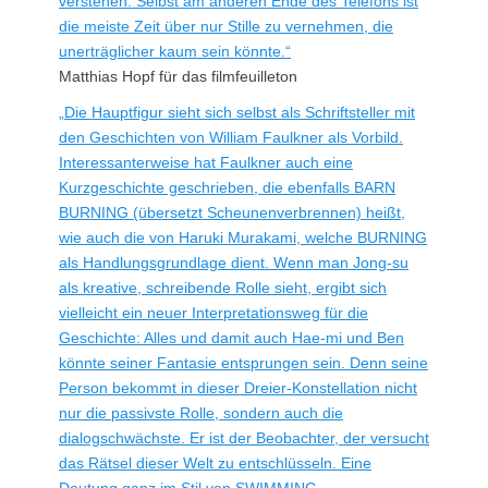
verstehen. Selbst am anderen Ende des Telefons ist
die meiste Zeit über nur Stille zu vernehmen, die
unerträglicher kaum sein könnte.“
Matthias Hopf für das filmfeuilleton
„Die Hauptfigur sieht sich selbst als Schriftsteller mit
den Geschichten von William Faulkner als Vorbild.
Interessanterweise hat Faulkner auch eine
Kurzgeschichte geschrieben, die ebenfalls BARN
BURNING (übersetzt Scheunenverbrennen) heißt,
wie auch die von Haruki Murakami, welche BURNING
als Handlungsgrundlage dient. Wenn man Jong-su
als kreative, schreibende Rolle sieht, ergibt sich
vielleicht ein neuer Interpretationsweg für die
Geschichte: Alles und damit auch Hae-mi und Ben
könnte seiner Fantasie entsprungen sein. Denn seine
Person bekommt in dieser Dreier-Konstellation nicht
nur die passivste Rolle, sondern auch die
dialogschwächste. Er ist der Beobachter, der versucht
das Rätsel dieser Welt zu entschlüsseln. Eine
Deutung ganz im Stil von SWIMMING