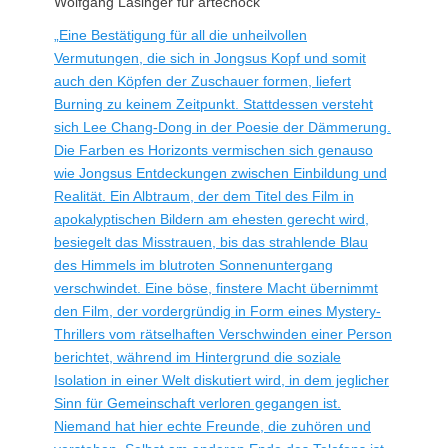
Wolfgang Lasinger für artechock
„Eine Bestätigung für all die unheilvollen
Vermutungen, die sich in Jongsus Kopf und somit
auch den Köpfen der Zuschauer formen, liefert
Burning zu keinem Zeitpunkt. Stattdessen versteht
sich Lee Chang-Dong in der Poesie der Dämmerung.
Die Farben es Horizonts vermischen sich genauso
wie Jongsus Entdeckungen zwischen Einbildung und
Realität. Ein Albtraum, der dem Titel des Film in
apokalyptischen Bildern am ehesten gerecht wird,
besiegelt das Misstrauen, bis das strahlende Blau
des Himmels im blutroten Sonnenuntergang
verschwindet. Eine böse, finstere Macht übernimmt
den Film, der vordergründig in Form eines Mystery-
Thrillers vom rätselhaften Verschwinden einer Person
berichtet, während im Hintergrund die soziale
Isolation in einer Welt diskutiert wird, in dem jeglicher
Sinn für Gemeinschaft verloren gegangen ist.
Niemand hat hier echte Freunde, die zuhören und