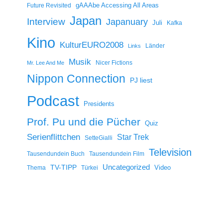
gAAAbe Accessing All Areas
Future Revisited
Japan
Interview
Japanuary
Juli
Kafka
Kino
KulturEURO2008
Länder
Links
Musik
Nicer Fictions
Mr. Lee And Me
Nippon Connection
PJ liest
Podcast
Presidents
Prof. Pu und die Pücher
Quiz
Serienflittchen
Star Trek
SetteGialli
Television
Tausendundein Buch
Tausendundein Film
Uncategorized
TV-TIPP
Video
Thema
Türkei