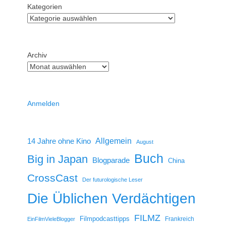
Kategorien
Archiv
Anmelden
14 Jahre ohne Kino
Allgemein
August
Buch
Big in Japan
Blogparade
China
CrossCast
Der futurologische Leser
Die Üblichen Verdächtigen
FILMZ
Filmpodcasttipps
Frankreich
EinFilmVieleBlogger