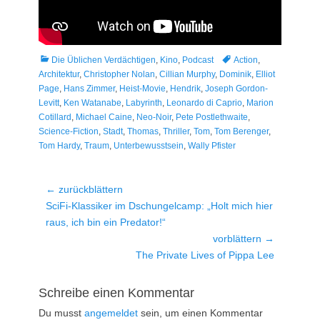
Kategorien
Tags
Die Üblichen Verdächtigen
,
Kino
,
Podcast
Action
,
Architektur
,
Christopher Nolan
,
Cillian Murphy
,
Dominik
,
Elliot
Page
,
Hans Zimmer
,
Heist-Movie
,
Hendrik
,
Joseph Gordon-
Levitt
,
Ken Watanabe
,
Labyrinth
,
Leonardo di Caprio
,
Marion
Cotillard
,
Michael Caine
,
Neo-Noir
,
Pete Postlethwaite
,
Science-Fiction
,
Stadt
,
Thomas
,
Thriller
,
Tom
,
Tom Berenger
,
Tom Hardy
,
Traum
,
Unterbewusstsein
,
Wally Pfister
Beitragsnavigation
← zurückblättern
Vorheriger
SciFi-Klassiker im Dschungelcamp: „Holt mich hier
Beitrag:
raus, ich bin ein Predator!“
vorblättern →
Nächster
The Private Lives of Pippa Lee
Beitrag:
Schreibe einen Kommentar
Du musst
angemeldet
sein, um einen Kommentar