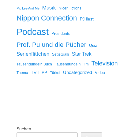
Musik
Nicer Fictions
Mr. Lee And Me
Nippon Connection
PJ liest
Podcast
Presidents
Prof. Pu und die Pücher
Quiz
Serienflittchen
Star Trek
SetteGialli
Television
Tausendundein Buch
Tausendundein Film
Uncategorized
TV-TIPP
Video
Thema
Türkei
Suchen