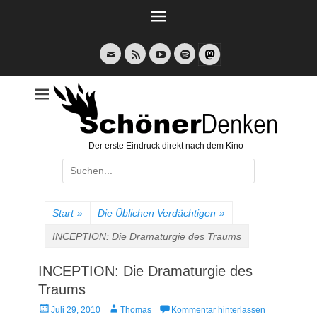
Weiter
zum
Inhalt
E-
Feed
YouTube
Spotify
Mail
Der erste Eindruck direkt nach dem Kino
Suche
nach:
Start
»
Die Üblichen Verdächtigen
»
INCEPTION: Die Dramaturgie des Traums
INCEPTION: Die Dramaturgie des
Traums
Veröffentlicht
Autor
Juli 29, 2010
Thomas
Kommentar hinterlassen