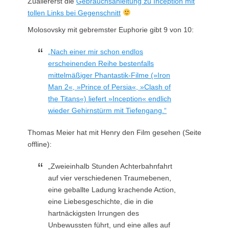
Zuallererst die
Gebrauchsanleitung zu Inception mit
tollen Links bei Gegenschnitt
Molosovsky mit gebremster Euphorie gibt 9 von 10:
„Nach einer mir schon endlos
erscheinenden Reihe bestenfalls
mittelmäßiger Phantastik-Filme (»Iron
Man 2«, »Prince of Persia«, »Clash of
the Titans«) liefert »Inception« endlich
wieder Gehirnstürm mit Tiefengang.“
Thomas Meier hat mit Henry den Film gesehen (Seite
offline):
„Zweieinhalb Stunden Achterbahnfahrt
auf vier verschiedenen Traumebenen,
eine geballte Ladung krachende Action,
eine Liebesgeschichte, die in die
hartnäckigsten Irrungen des
Unbewussten führt, und eine alles auf