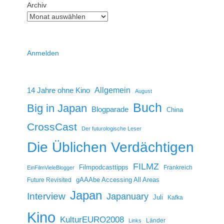
Archiv
Anmelden
14 Jahre ohne Kino
Allgemein
August
Buch
Big in Japan
Blogparade
China
CrossCast
Der futurologische Leser
Die Üblichen Verdächtigen
FILMZ
Filmpodcasttipps
Frankreich
EinFilmVieleBlogger
gAAAbe Accessing All Areas
Future Revisited
Japan
Interview
Japanuary
Juli
Kafka
Kino
KulturEURO2008
Länder
Links