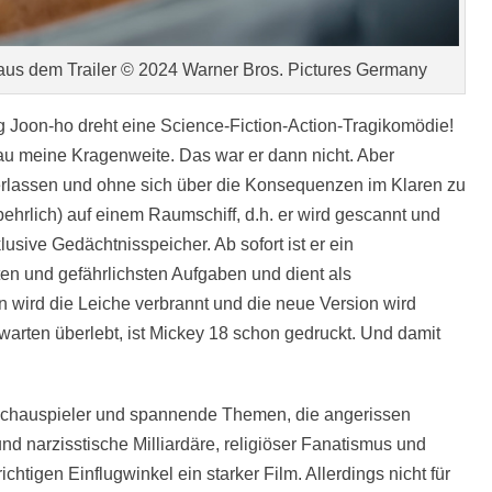
aus dem Trailer © 2024 Warner Bros. Pictures Germany
 Joon-ho dreht eine Science-Fiction-Action-Tragikomödie!
enau meine Kragenweite. Das war er dann nicht. Aber
rlassen und ohne sich über die Konsequenzen im Klaren zu
behrlich) auf einem Raumschiff, d.h. er wird gescannt und
lusive Gedächtnisspeicher. Ab sofort ist er ein
n und gefährlichsten Aufgaben und dient als
 wird die Leiche verbrannt und die neue Version wird
warten überlebt, ist Mickey 18 schon gedruckt. Und damit
le Schauspieler und spannende Themen, die angerissen
nd narzisstische Milliardäre, religiöser Fanatismus und
htigen Einflugwinkel ein starker Film. Allerdings nicht für