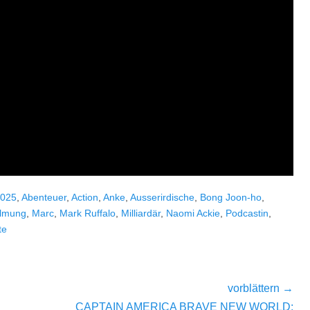
025
,
Abenteuer
,
Action
,
Anke
,
Ausserirdische
,
Bong Joon-ho
,
filmung
,
Marc
,
Mark Ruffalo
,
Milliardär
,
Naomi Ackie
,
Podcastin
,
te
vorblättern →
Nächster
CAPTAIN AMERICA BRAVE NEW WORLD: