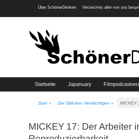
Weiter
Header-Menü
Über SchönerDenken
Verzeichnis aller von uns besp
zum
Inhalt
Hauptmenü
Startseite
Japanuary
Filmpodcastver
Start
»
Die Üblichen Verdächtigen
»
MICKEY 17
MICKEY 17: Der Arbeiter im
Reproduzierbarkeit