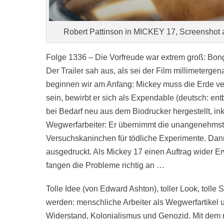
Robert Pattinson in MICKEY 17, Screenshot 
Folge 1336 – Die Vorfreude war extrem groß: Bong
Der Trailer sah aus, als sei der Film millimeterg
beginnen wir am Anfang: Mickey muss die Erde ve
sein, bewirbt er sich als Expendable (deutsch: ent
bei Bedarf neu aus dem Biodrucker hergestellt, ink
Wegwerfarbeiter: Er übernimmt die unangenehmste
Versuchskaninchen für tödliche Experimente. Dann
ausgedruckt. Als Mickey 17 einen Auftrag wider Er
fangen die Probleme richtig an …
Tolle Idee (von Edward Ashton), toller Look, tol
werden: menschliche Arbeiter als Wegwerfartikel u
Widerstand, Kolonialismus und Genozid. Mit dem ric