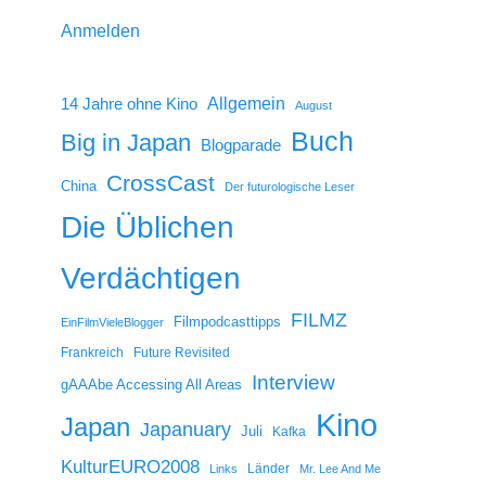
Anmelden
14 Jahre ohne Kino
Allgemein
August
Buch
Big in Japan
Blogparade
CrossCast
China
Der futurologische Leser
Die Üblichen
Verdächtigen
FILMZ
Filmpodcasttipps
EinFilmVieleBlogger
Frankreich
Future Revisited
Interview
gAAAbe Accessing All Areas
Kino
Japan
Japanuary
Juli
Kafka
KulturEURO2008
Länder
Links
Mr. Lee And Me