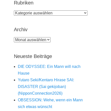
Rubriken
Rubriken
Archiv
Archiv
Neueste Beiträge
DIE ODYSSEE: Ein Mann will nach
Hause
Yutaro Seki/Kentaro Hirase SAI:
DISASTER (Sai gekijoban)
(NipponConnection2026)
OBSESSION: Wehe, wenn ein Mann
sich etwas wünscht