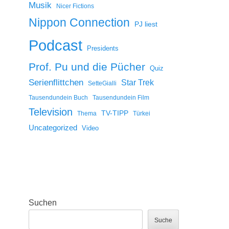
Musik
Nicer Fictions
Nippon Connection
PJ liest
Podcast
Presidents
Prof. Pu und die Pücher
Quiz
Serienflittchen
Star Trek
SetteGialli
Tausendundein Buch
Tausendundein Film
Television
TV-TIPP
Thema
Türkei
Uncategorized
Video
Suchen
Suche