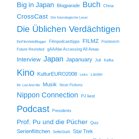
Buch
Big in Japan
Blogparade
China
CrossCast
Der futurologische Leser
Die Üblichen Verdächtigen
FILMZ
Filmpodcasttipps
Frankreich
EinFilmVieleBlogger
gAAAbe Accessing All Areas
Future Revisited
Japan
Interview
Japanuary
Juli
Kafka
Kino
KulturEURO2008
Länder
Links
Musik
Nicer Fictions
Mr. Lee And Me
Nippon Connection
PJ liest
Podcast
Presidents
Prof. Pu und die Pücher
Quiz
Serienflittchen
Star Trek
SetteGialli