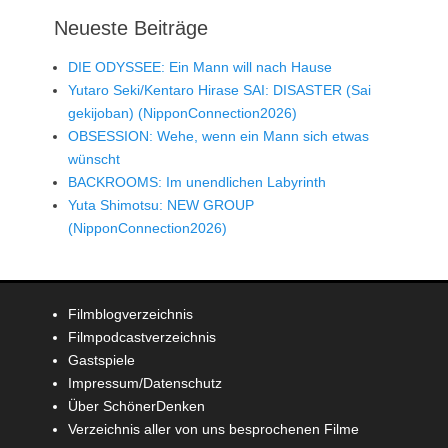
Neueste Beiträge
DIE ODYSSEE: Ein Mann will nach Hause
Yutaro Seki/Kentaro Hirase SAI: DISASTER (Sai
gekijoban) (NipponConnection2026)
OBSESSION: Wehe, wenn ein Mann sich etwas
wünscht
BACKROOMS: Im unendlichen Labyrinth
Yuta Shimotsu: NEW GROUP
(NipponConnection2026)
Filmblogverzeichnis
Filmpodcastverzeichnis
Gastspiele
Impressum/Datenschutz
Über SchönerDenken
Verzeichnis aller von uns besprochenen Filme