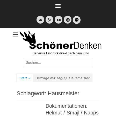
Weiter
zum
Inhalt
E-
Feed
YouTube
Spotify
Mail
Der erste Eindruck direkt nach dem Kino
Suche
nach:
Start
»
Beiträge mit Tag(s)
Hausmeister
Schlagwort:
Hausmeister
Dokumentationen:
Helmut / Smajl / Napps