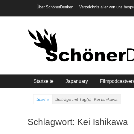
Weiter
Header-Menü
Über SchönerDenken
Verzeichnis aller von uns besp
zum
Inhalt
Hauptmenü
Startseite
Japanuary
Filmpodcastver
Start
»
Beiträge mit Tag(s)
Kei Ishikawa
Schlagwort:
Kei Ishikawa