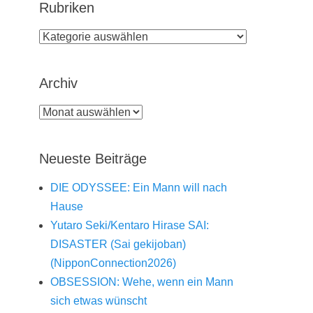
Rubriken
Rubriken
Archiv
Archiv
Neueste Beiträge
DIE ODYSSEE: Ein Mann will nach
Hause
Yutaro Seki/Kentaro Hirase SAI:
DISASTER (Sai gekijoban)
(NipponConnection2026)
OBSESSION: Wehe, wenn ein Mann
sich etwas wünscht