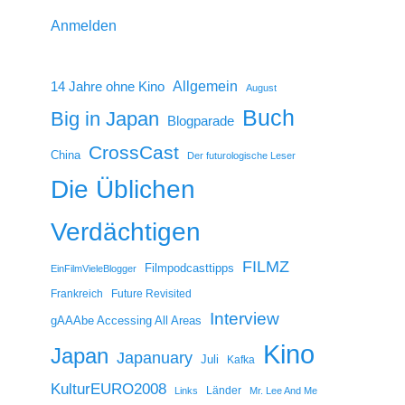
Anmelden
14 Jahre ohne Kino
Allgemein
August
Buch
Big in Japan
Blogparade
CrossCast
China
Der futurologische Leser
Die Üblichen
Verdächtigen
FILMZ
Filmpodcasttipps
EinFilmVieleBlogger
Frankreich
Future Revisited
Interview
gAAAbe Accessing All Areas
Kino
Japan
Japanuary
Juli
Kafka
KulturEURO2008
Länder
Links
Mr. Lee And Me