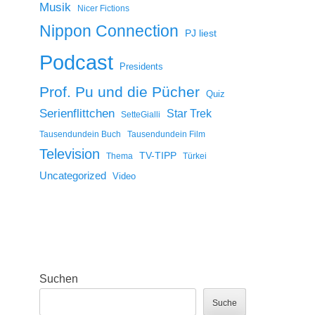
Musik
Nicer Fictions
Nippon Connection
PJ liest
Podcast
Presidents
Prof. Pu und die Pücher
Quiz
Serienflittchen
Star Trek
SetteGialli
Tausendundein Buch
Tausendundein Film
Television
TV-TIPP
Thema
Türkei
Uncategorized
Video
Suchen
Suche