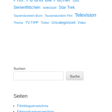
Quiz
Serienflittchen
Star Trek
SetteGialli
Television
Tausendundein Buch
Tausendundein Film
Uncategorized
TV-TIPP
Video
Thema
Türkei
Suchen
Suche
Seiten
Filmblogverzeichnis
Filmpodcastverzeichnis