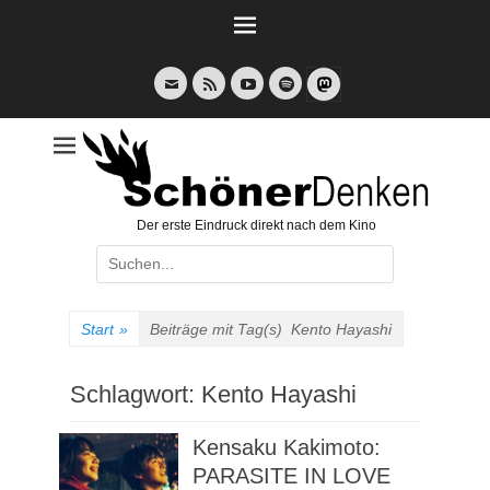
Weiter
zum
Inhalt
E-
Feed
YouTube
Spotify
Mail
Der erste Eindruck direkt nach dem Kino
Suche
nach:
Start
»
Beiträge mit Tag(s)
Kento Hayashi
Schlagwort:
Kento Hayashi
Kensaku Kakimoto:
PARASITE IN LOVE