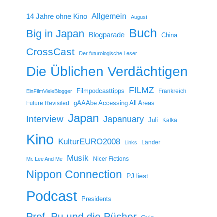
14 Jahre ohne Kino
Allgemein
August
Buch
Big in Japan
Blogparade
China
CrossCast
Der futurologische Leser
Die Üblichen Verdächtigen
FILMZ
Filmpodcasttipps
Frankreich
EinFilmVieleBlogger
gAAAbe Accessing All Areas
Future Revisited
Japan
Interview
Japanuary
Juli
Kafka
Kino
KulturEURO2008
Länder
Links
Musik
Nicer Fictions
Mr. Lee And Me
Nippon Connection
PJ liest
Podcast
Presidents
Prof. Pu und die Pücher