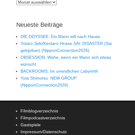
Archiv
Neueste Beiträge
DIE ODYSSEE: Ein Mann will nach Hause
Yutaro Seki/Kentaro Hirase SAI: DISASTER (Sai
gekijoban) (NipponConnection2026)
OBSESSION: Wehe, wenn ein Mann sich etwas
wünscht
BACKROOMS: Im unendlichen Labyrinth
Yuta Shimotsu: NEW GROUP
(NipponConnection2026)
Filmblogverzeichnis
Filmpodcastverzeichnis
Gastspiele
Impressum/Datenschutz