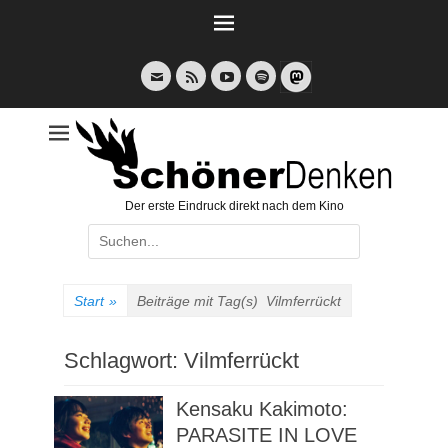
Weiter
zum
Inhalt
E-
Feed
YouTube
Spotify
Mail
Der erste Eindruck direkt nach dem Kino
Suche
nach:
Start
»
Beiträge mit Tag(s)
Vilmferrückt
Schlagwort:
Vilmferrückt
Kensaku Kakimoto:
PARASITE IN LOVE