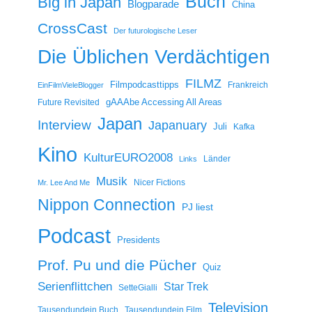
Buch
Big in Japan
Blogparade
China
CrossCast
Der futurologische Leser
Die Üblichen Verdächtigen
FILMZ
Filmpodcasttipps
Frankreich
EinFilmVieleBlogger
gAAAbe Accessing All Areas
Future Revisited
Japan
Interview
Japanuary
Juli
Kafka
Kino
KulturEURO2008
Länder
Links
Musik
Nicer Fictions
Mr. Lee And Me
Nippon Connection
PJ liest
Podcast
Presidents
Prof. Pu und die Pücher
Quiz
Serienflittchen
Star Trek
SetteGialli
Television
Tausendundein Buch
Tausendundein Film