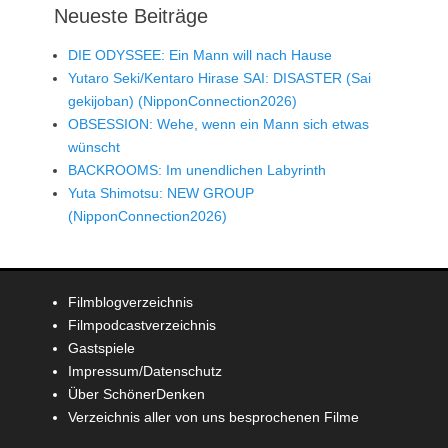
Neueste Beiträge
DIE ODYSSEE: Ein Mann will nach Hause
Yutaro Seki/Kentaro Hirase SAI: DISASTER (Sai
gekijoban) (NipponConnection2026)
OBSESSION: Wehe, wenn ein Mann sich etwas
wünscht
BACKROOMS: Im unendlichen Labyrinth
Yuta Shimotsu: NEW GROUP
(NipponConnection2026)
Filmblogverzeichnis
Filmpodcastverzeichnis
Gastspiele
Impressum/Datenschutz
Über SchönerDenken
Verzeichnis aller von uns besprochenen Filme