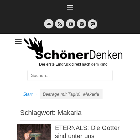
Weiter
zum
Inhalt
E-
Feed
YouTube
Spotify
Mail
Der erste Eindruck direkt nach dem Kino
Suche
nach:
Start
»
Beiträge mit Tag(s)
Makaria
Schlagwort:
Makaria
ETERNALS: Die Götter
sind unter uns