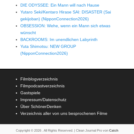
DIE ODYSSEE: Ein Mann will nach Hause
Yutaro Seki/Kentaro Hirase SAI: DISASTER (Sai
gekijoban) (NipponConnection2026)
OBSESSION: Wehe, wenn ein Mann sich etwas
wünscht
BACKROOMS: Im unendlichen Labyrinth
Yuta Shimotsu: NEW GROUP
(NipponConnection2026)
Filmblogverzeichnis
Filmpodcastverzeichnis
Gastspiele
Impressum/Datenschutz
Über SchönerDenken
Verzeichnis aller von uns besprochenen Filme
Copyright © 2026
. All Rights Reserved. | Clean Journal Pro von
Catch