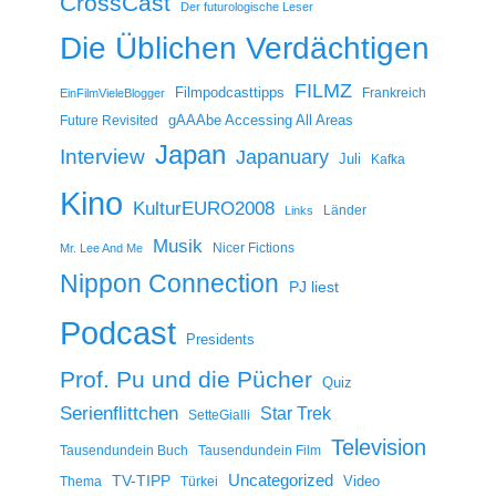
CrossCast
Der futurologische Leser
Die Üblichen Verdächtigen
FILMZ
Filmpodcasttipps
Frankreich
EinFilmVieleBlogger
gAAAbe Accessing All Areas
Future Revisited
Japan
Interview
Japanuary
Juli
Kafka
Kino
KulturEURO2008
Länder
Links
Musik
Nicer Fictions
Mr. Lee And Me
Nippon Connection
PJ liest
Podcast
Presidents
Prof. Pu und die Pücher
Quiz
Serienflittchen
Star Trek
SetteGialli
Television
Tausendundein Buch
Tausendundein Film
Uncategorized
TV-TIPP
Video
Thema
Türkei