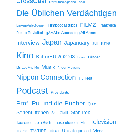
CrossCast
Der futurologische Leser
Die Üblichen Verdächtigen
FILMZ
Filmpodcasttipps
Frankreich
EinFilmVieleBlogger
gAAAbe Accessing All Areas
Future Revisited
Japan
Interview
Japanuary
Juli
Kafka
Kino
KulturEURO2008
Länder
Links
Musik
Nicer Fictions
Mr. Lee And Me
Nippon Connection
PJ liest
Podcast
Presidents
Prof. Pu und die Pücher
Quiz
Serienflittchen
Star Trek
SetteGialli
Television
Tausendundein Buch
Tausendundein Film
Uncategorized
TV-TIPP
Video
Thema
Türkei