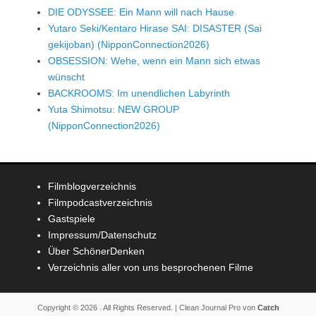
DIE ODYSSEE: Ein Mann will nach Hause
Yutaro Seki/Kentaro Hirase SAI: DISASTER (Sai
gekijoban) (NipponConnection2026)
OBSESSION: Wehe, wenn ein Mann sich etwas
wünscht
BACKROOMS: Im unendlichen Labyrinth
Yuta Shimotsu: NEW GROUP
(NipponConnection2026)
Filmblogverzeichnis
Filmpodcastverzeichnis
Gastspiele
Impressum/Datenschutz
Über SchönerDenken
Verzeichnis aller von uns besprochenen Filme
Copyright © 2026
. All Rights Reserved. | Clean Journal Pro von
Catch