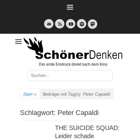
Weiter
zum
Inhalt
E-
Feed
YouTube
Spotify
Mail
Der erste Eindruck direkt nach dem Kino
Suche
nach:
Start
»
Beiträge mit Tag(s)
Peter Capaldi
Schlagwort:
Peter Capaldi
THE SUICIDE SQUAD:
Leider schade