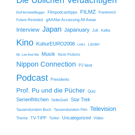
Die Üblichen Verdächtigen
FILMZ
Filmpodcasttipps
Frankreich
EinFilmVieleBlogger
gAAAbe Accessing All Areas
Future Revisited
Japan
Interview
Japanuary
Juli
Kafka
Kino
KulturEURO2008
Länder
Links
Musik
Nicer Fictions
Mr. Lee And Me
Nippon Connection
PJ liest
Podcast
Presidents
Prof. Pu und die Pücher
Quiz
Serienflittchen
Star Trek
SetteGialli
Television
Tausendundein Buch
Tausendundein Film
Uncategorized
TV-TIPP
Video
Thema
Türkei