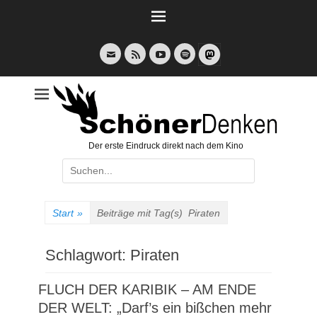
Weiter
zum
Inhalt
E-
Feed
YouTube
Spotify
Mail
Der erste Eindruck direkt nach dem Kino
Suche
nach:
Start
»
Beiträge mit Tag(s)
Piraten
Schlagwort:
Piraten
FLUCH DER KARIBIK – AM ENDE
DER WELT: „Darf’s ein bißchen mehr