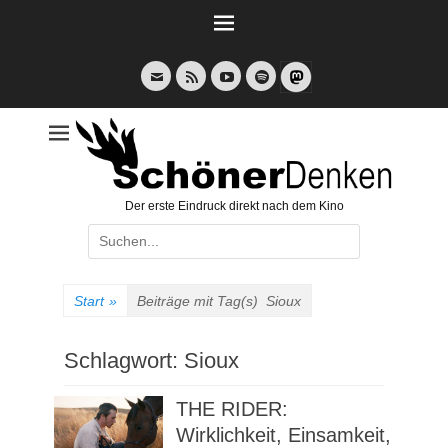
Weiter
zum
Inhalt
E-
Feed
YouTube
Spotify
Mail
Der erste Eindruck direkt nach dem Kino
Suche
nach:
Start
»
Beiträge mit Tag(s)
Sioux
Schlagwort:
Sioux
THE RIDER:
Wirklichkeit, Einsamkeit,