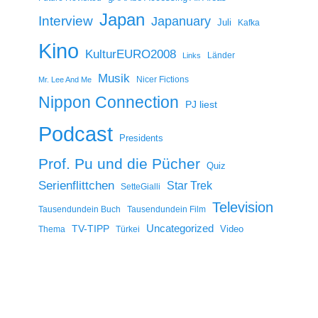
Japan
Interview
Japanuary
Juli
Kafka
Kino
KulturEURO2008
Länder
Links
Musik
Nicer Fictions
Mr. Lee And Me
Nippon Connection
PJ liest
Podcast
Presidents
Prof. Pu und die Pücher
Quiz
Serienflittchen
Star Trek
SetteGialli
Television
Tausendundein Buch
Tausendundein Film
Uncategorized
TV-TIPP
Video
Thema
Türkei