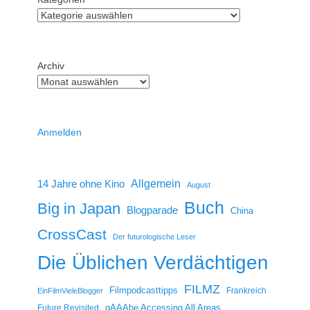
Archiv
Anmelden
14 Jahre ohne Kino
Allgemein
August
Buch
Big in Japan
Blogparade
China
CrossCast
Der futurologische Leser
Die Üblichen Verdächtigen
FILMZ
Filmpodcasttipps
Frankreich
EinFilmVieleBlogger
gAAAbe Accessing All Areas
Future Revisited