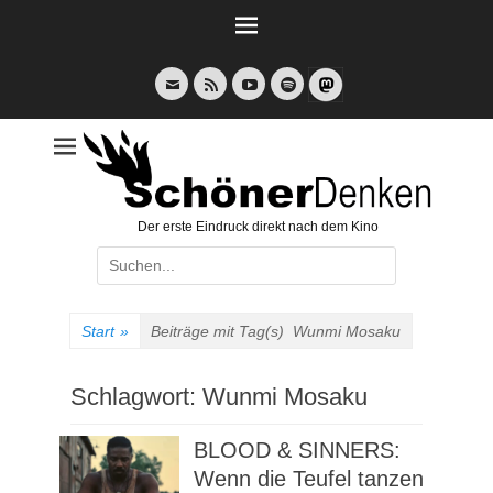
Weiter
zum
Inhalt
E-
Feed
YouTube
Spotify
Mail
Der erste Eindruck direkt nach dem Kino
Suche
nach:
Start
»
Beiträge mit Tag(s)
Wunmi Mosaku
Schlagwort:
Wunmi Mosaku
BLOOD & SINNERS:
Wenn die Teufel tanzen