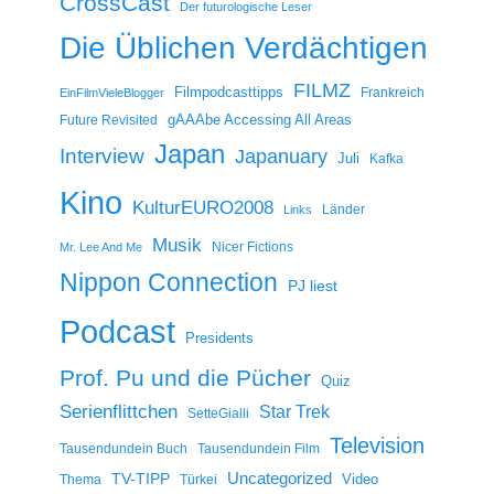
CrossCast
Der futurologische Leser
Die Üblichen Verdächtigen
FILMZ
Filmpodcasttipps
Frankreich
EinFilmVieleBlogger
gAAAbe Accessing All Areas
Future Revisited
Japan
Interview
Japanuary
Juli
Kafka
Kino
KulturEURO2008
Länder
Links
Musik
Nicer Fictions
Mr. Lee And Me
Nippon Connection
PJ liest
Podcast
Presidents
Prof. Pu und die Pücher
Quiz
Serienflittchen
Star Trek
SetteGialli
Television
Tausendundein Buch
Tausendundein Film
Uncategorized
TV-TIPP
Video
Thema
Türkei