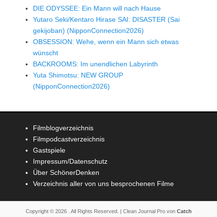
DIE ODYSSEE: Ein Mann will nach Hause
Yutaro Seki/Kentaro Hirase SAI: DISASTER (Sai
gekijoban) (NipponConnection2026)
OBSESSION: Wehe, wenn ein Mann sich etwas
wünscht
BACKROOMS: Im unendlichen Labyrinth
Yuta Shimotsu: NEW GROUP
(NipponConnection2026)
Filmblogverzeichnis
Filmpodcastverzeichnis
Gastspiele
Impressum/Datenschutz
Über SchönerDenken
Verzeichnis aller von uns besprochenen Filme
Copyright © 2026
. All Rights Reserved. | Clean Journal Pro von
Catch