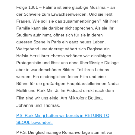
Folge 1381 – Fatima ist eine gläubige Muslima – an
der Schwelle zum Erwachsenwerden. Und sie liebt
Frauen. Wie soll sie das zusammenbringen? Mit ihrer
Familie kann sie darüber nicht sprechen. Als sie Ihr
Studium aufnimmt, öffnet sich für sie in deren
queeren Szene in Paris ein ganz neues Leben.
Weitgehend unaufgeregt nähert sich Regisseurin
Hafsia Herzi ihrer ebenso schönen wie einsilbigen
Protagonistin und lässt uns ohne überflüssige Dialoge
aber in wunderschönen Bildern Teil ihres Lebens
werden. Ein eindringlicher, feiner Film und eine
Bühne für die großartigen Hauptdarstellerinnen Nadia
Melliti und Park Min-Ji. Im Podcast direkt nach dem
m Mikrofon: Bettina,
Film sind wir uns einig. A
Johanna und Thomas.
P.S. Park Min-ji hatten wir bereits in RETURN TO
SEOUL bewundert.
P.P.S. Die gleichnamige Romanvorlage stammt von