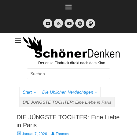
Weiter
zum
Inhalt
E-
Feed
YouTube
Spotify
Mail
Der erste Eindruck direkt nach dem Kino
Suche
nach:
Start
»
Die Üblichen Verdächtigen
»
DIE JÜNGSTE TOCHTER: Eine Liebe in Paris
DIE JÜNGSTE TOCHTER: Eine Liebe
in Paris
Veröffentlicht
Autor
Januar 7, 2026
Thomas