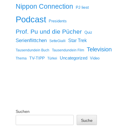
Nippon Connection
PJ liest
Podcast
Presidents
Prof. Pu und die Pücher
Quiz
Serienflittchen
Star Trek
SetteGialli
Television
Tausendundein Buch
Tausendundein Film
Uncategorized
TV-TIPP
Video
Thema
Türkei
Suchen
Suche