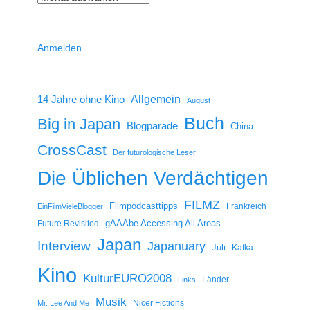
Anmelden
14 Jahre ohne Kino
Allgemein
August
Buch
Big in Japan
Blogparade
China
CrossCast
Der futurologische Leser
Die Üblichen Verdächtigen
FILMZ
Filmpodcasttipps
Frankreich
EinFilmVieleBlogger
gAAAbe Accessing All Areas
Future Revisited
Japan
Interview
Japanuary
Juli
Kafka
Kino
KulturEURO2008
Länder
Links
Musik
Nicer Fictions
Mr. Lee And Me