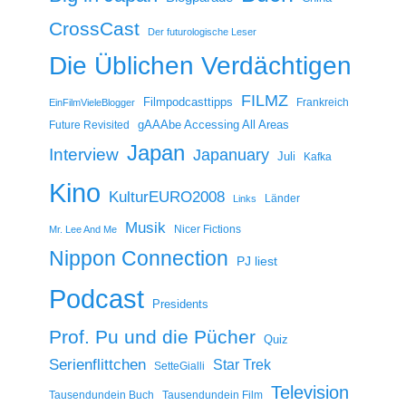
CrossCast
Der futurologische Leser
Die Üblichen Verdächtigen
FILMZ
Filmpodcasttipps
Frankreich
EinFilmVieleBlogger
gAAAbe Accessing All Areas
Future Revisited
Japan
Interview
Japanuary
Juli
Kafka
Kino
KulturEURO2008
Länder
Links
Musik
Nicer Fictions
Mr. Lee And Me
Nippon Connection
PJ liest
Podcast
Presidents
Prof. Pu und die Pücher
Quiz
Serienflittchen
Star Trek
SetteGialli
Television
Tausendundein Buch
Tausendundein Film