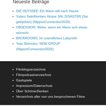
Neueste Beiträge
DIE ODYSSEE: Ein Mann will nach Hause
Yutaro Seki/Kentaro Hirase SAI: DISASTER (Sai
gekijoban) (NipponConnection2026)
OBSESSION: Wehe, wenn ein Mann sich etwas
wünscht
BACKROOMS: Im unendlichen Labyrinth
Yuta Shimotsu: NEW GROUP
(NipponConnection2026)
Filmblogverzeichnis
Filmpodcastverzeichnis
Gastspiele
Impressum/Datenschutz
Über SchönerDenken
Verzeichnis aller von uns besprochenen Filme