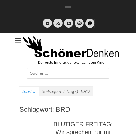
Weiter
zum
Inhalt
E-
Feed
YouTube
Spotify
Mail
Der erste Eindruck direkt nach dem Kino
Suche
nach:
Start
»
Beiträge mit Tag(s)
BRD
Schlagwort:
BRD
BLUTIGER FREITAG:
„Wir sprechen nur mit