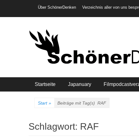
Weiter
Header-Menü
Über SchönerDenken
Verzeichnis aller von uns besp
zum
Inhalt
Hauptmenü
Startseite
Japanuary
Filmpodcastver
Start
»
Beiträge mit Tag(s)
RAF
Schlagwort:
RAF