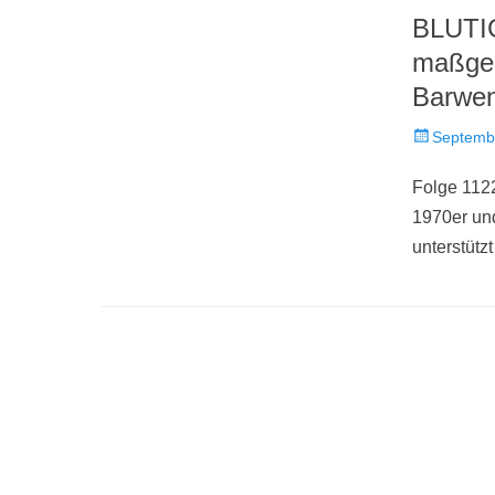
BLUTIG
maßgeb
Barwen
Veröffentlich
Septemb
am
Folge 112
1970er un
unterstütz