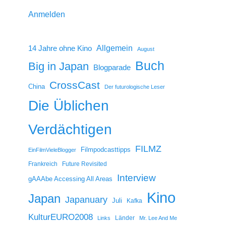
Anmelden
14 Jahre ohne Kino
Allgemein
August
Buch
Big in Japan
Blogparade
CrossCast
China
Der futurologische Leser
Die Üblichen
Verdächtigen
FILMZ
Filmpodcasttipps
EinFilmVieleBlogger
Frankreich
Future Revisited
Interview
gAAAbe Accessing All Areas
Kino
Japan
Japanuary
Juli
Kafka
KulturEURO2008
Länder
Links
Mr. Lee And Me