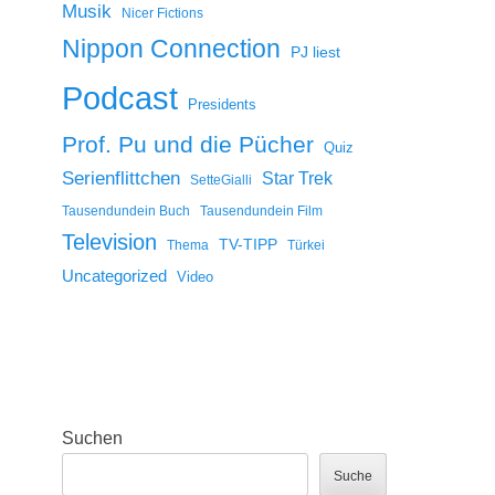
Musik
Nicer Fictions
Nippon Connection
PJ liest
Podcast
Presidents
Prof. Pu und die Pücher
Quiz
Serienflittchen
Star Trek
SetteGialli
Tausendundein Buch
Tausendundein Film
Television
TV-TIPP
Thema
Türkei
Uncategorized
Video
Suchen
Suche