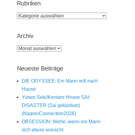
Rubriken
Rubriken
Archiv
Archiv
Neueste Beiträge
DIE ODYSSEE: Ein Mann will nach
Hause
Yutaro Seki/Kentaro Hirase SAI:
DISASTER (Sai gekijoban)
(NipponConnection2026)
OBSESSION: Wehe, wenn ein Mann
sich etwas wünscht