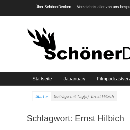
Weiter
Header-Menü
Über SchönerDenken
Verzeichnis aller von uns besp
zum
Inhalt
Hauptmenü
Startseite
Japanuary
Filmpodcastver
Start
»
Beiträge mit Tag(s)
Ernst Hilbich
Schlagwort:
Ernst Hilbich