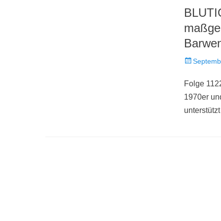
BLUTIG
maßgeb
Barwen
Veröffentlich
Septemb
am
Folge 112
1970er un
unterstütz