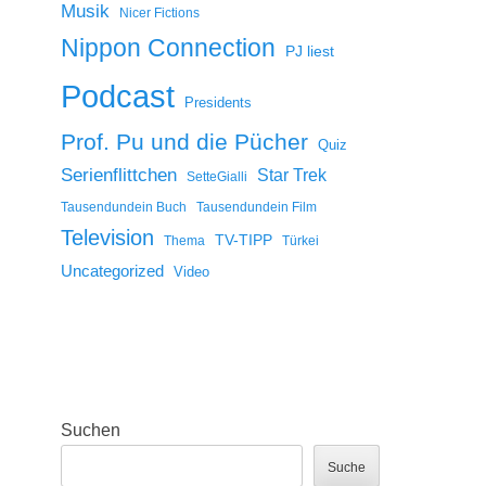
Musik
Nicer Fictions
Nippon Connection
PJ liest
Podcast
Presidents
Prof. Pu und die Pücher
Quiz
Serienflittchen
Star Trek
SetteGialli
Tausendundein Buch
Tausendundein Film
Television
TV-TIPP
Thema
Türkei
Uncategorized
Video
Suchen
Suche