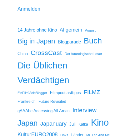
Anmelden
14 Jahre ohne Kino
Allgemein
August
Buch
Big in Japan
Blogparade
CrossCast
China
Der futurologische Leser
Die Üblichen
Verdächtigen
FILMZ
Filmpodcasttipps
EinFilmVieleBlogger
Frankreich
Future Revisited
Interview
gAAAbe Accessing All Areas
Kino
Japan
Japanuary
Juli
Kafka
KulturEURO2008
Länder
Links
Mr. Lee And Me