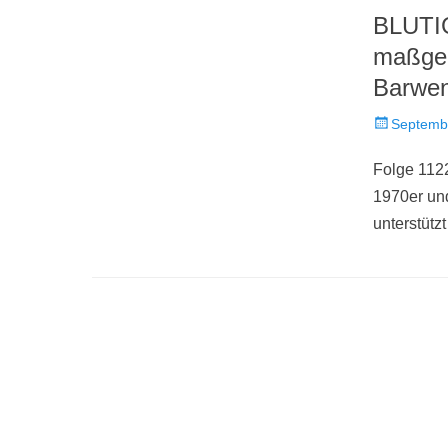
BLUTIG
maßgeb
Barwen
Veröffentlich
Septemb
am
Folge 112
1970er un
unterstütz