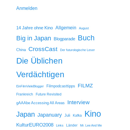
Anmelden
14 Jahre ohne Kino
Allgemein
August
Buch
Big in Japan
Blogparade
CrossCast
China
Der futurologische Leser
Die Üblichen
Verdächtigen
FILMZ
Filmpodcasttipps
EinFilmVieleBlogger
Frankreich
Future Revisited
Interview
gAAAbe Accessing All Areas
Kino
Japan
Japanuary
Juli
Kafka
KulturEURO2008
Länder
Links
Mr. Lee And Me