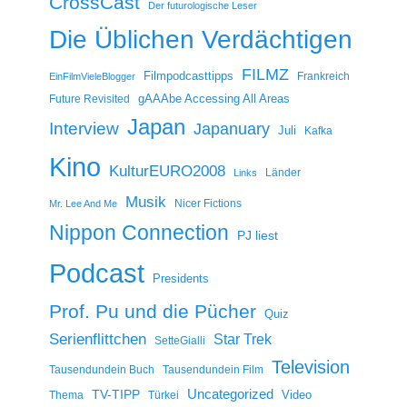
CrossCast
Der futurologische Leser
Die Üblichen Verdächtigen
FILMZ
Filmpodcasttipps
Frankreich
EinFilmVieleBlogger
gAAAbe Accessing All Areas
Future Revisited
Japan
Interview
Japanuary
Juli
Kafka
Kino
KulturEURO2008
Länder
Links
Musik
Nicer Fictions
Mr. Lee And Me
Nippon Connection
PJ liest
Podcast
Presidents
Prof. Pu und die Pücher
Quiz
Serienflittchen
Star Trek
SetteGialli
Television
Tausendundein Buch
Tausendundein Film
Uncategorized
TV-TIPP
Video
Thema
Türkei