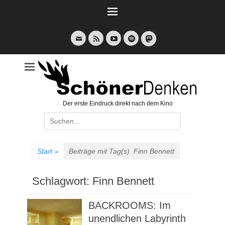
Weiter
zum
Inhalt
E-
Feed
YouTube
Spotify
Mail
Der erste Eindruck direkt nach dem Kino
Suche
nach:
Start
»
Beiträge mit Tag(s)
Finn Bennett
Schlagwort:
Finn Bennett
BACKROOMS: Im
unendlichen Labyrinth