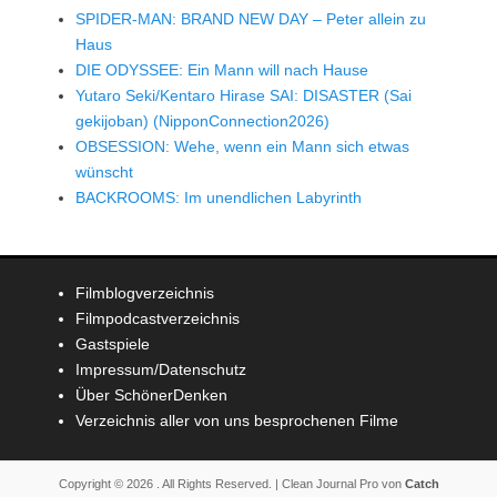
SPIDER-MAN: BRAND NEW DAY – Peter allein zu
Haus
DIE ODYSSEE: Ein Mann will nach Hause
Yutaro Seki/Kentaro Hirase SAI: DISASTER (Sai
gekijoban) (NipponConnection2026)
OBSESSION: Wehe, wenn ein Mann sich etwas
wünscht
BACKROOMS: Im unendlichen Labyrinth
Filmblogverzeichnis
Filmpodcastverzeichnis
Gastspiele
Impressum/Datenschutz
Über SchönerDenken
Verzeichnis aller von uns besprochenen Filme
Copyright © 2026
. All Rights Reserved. | Clean Journal Pro von
Catch