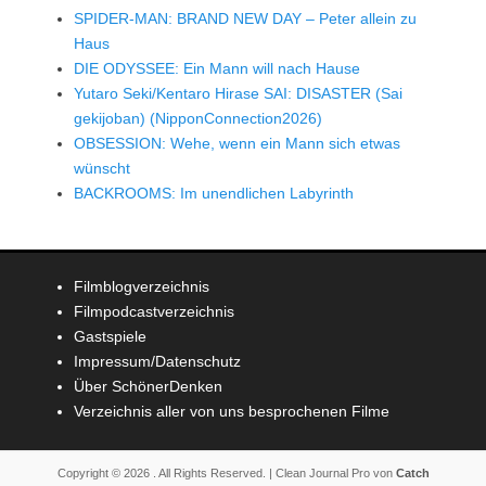
SPIDER-MAN: BRAND NEW DAY – Peter allein zu
Haus
DIE ODYSSEE: Ein Mann will nach Hause
Yutaro Seki/Kentaro Hirase SAI: DISASTER (Sai
gekijoban) (NipponConnection2026)
OBSESSION: Wehe, wenn ein Mann sich etwas
wünscht
BACKROOMS: Im unendlichen Labyrinth
Filmblogverzeichnis
Filmpodcastverzeichnis
Gastspiele
Impressum/Datenschutz
Über SchönerDenken
Verzeichnis aller von uns besprochenen Filme
Copyright © 2026
. All Rights Reserved. | Clean Journal Pro von
Catch