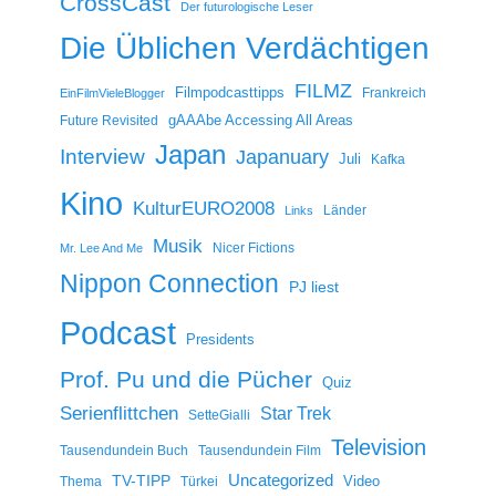
CrossCast
Der futurologische Leser
Die Üblichen Verdächtigen
FILMZ
Filmpodcasttipps
Frankreich
EinFilmVieleBlogger
gAAAbe Accessing All Areas
Future Revisited
Japan
Interview
Japanuary
Juli
Kafka
Kino
KulturEURO2008
Länder
Links
Musik
Nicer Fictions
Mr. Lee And Me
Nippon Connection
PJ liest
Podcast
Presidents
Prof. Pu und die Pücher
Quiz
Serienflittchen
Star Trek
SetteGialli
Television
Tausendundein Buch
Tausendundein Film
Uncategorized
TV-TIPP
Video
Thema
Türkei