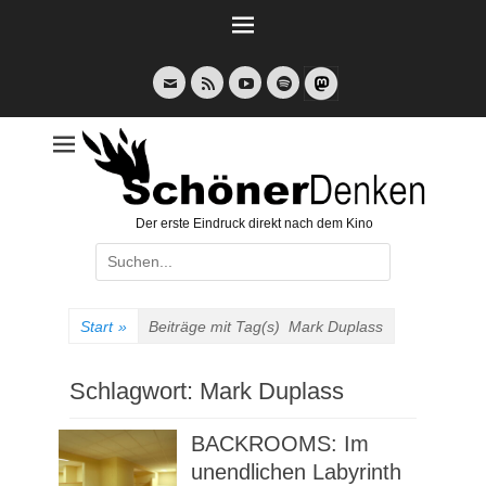
Weiter
zum
Inhalt
E-
Feed
YouTube
Spotify
Mail
Der erste Eindruck direkt nach dem Kino
Suche
nach:
Start
»
Beiträge mit Tag(s)
Mark Duplass
Schlagwort:
Mark Duplass
BACKROOMS: Im
unendlichen Labyrinth