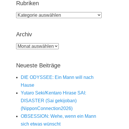
Rubriken
Rubriken
Archiv
Archiv
Neueste Beiträge
DIE ODYSSEE: Ein Mann will nach
Hause
Yutaro Seki/Kentaro Hirase SAI:
DISASTER (Sai gekijoban)
(NipponConnection2026)
OBSESSION: Wehe, wenn ein Mann
sich etwas wünscht