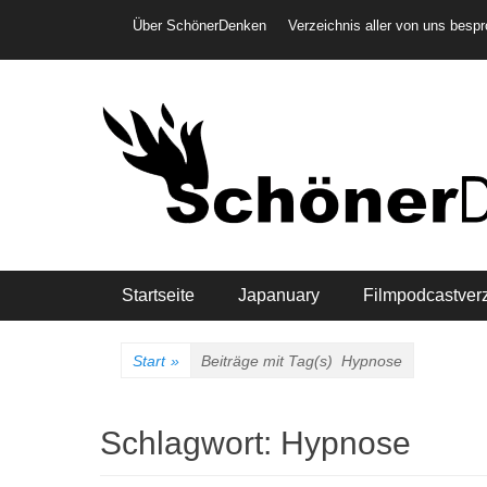
Weiter
Header-Menü
Über SchönerDenken
Verzeichnis aller von uns besp
zum
Inhalt
Hauptmenü
Startseite
Japanuary
Filmpodcastver
Start
»
Beiträge mit Tag(s)
Hypnose
Schlagwort:
Hypnose