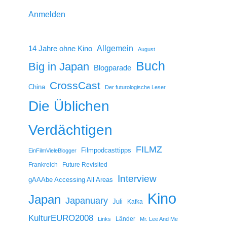
Anmelden
14 Jahre ohne Kino
Allgemein
August
Buch
Big in Japan
Blogparade
CrossCast
China
Der futurologische Leser
Die Üblichen
Verdächtigen
FILMZ
Filmpodcasttipps
EinFilmVieleBlogger
Frankreich
Future Revisited
Interview
gAAAbe Accessing All Areas
Kino
Japan
Japanuary
Juli
Kafka
KulturEURO2008
Länder
Links
Mr. Lee And Me