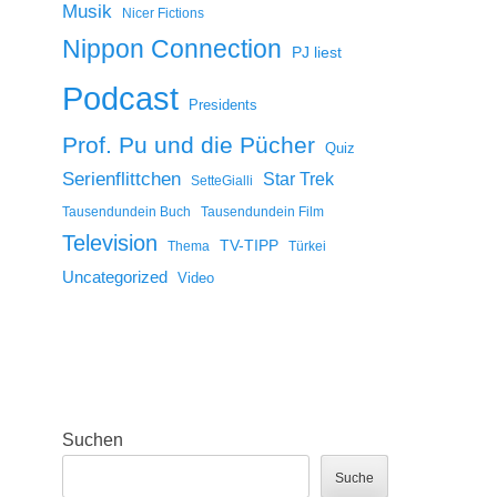
Musik
Nicer Fictions
Nippon Connection
PJ liest
Podcast
Presidents
Prof. Pu und die Pücher
Quiz
Serienflittchen
Star Trek
SetteGialli
Tausendundein Buch
Tausendundein Film
Television
TV-TIPP
Thema
Türkei
Uncategorized
Video
Suchen
Suche