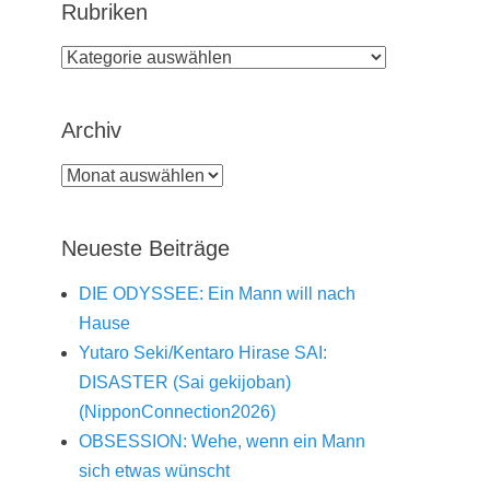
Rubriken
Rubriken
Archiv
Archiv
Neueste Beiträge
DIE ODYSSEE: Ein Mann will nach
Hause
Yutaro Seki/Kentaro Hirase SAI:
DISASTER (Sai gekijoban)
(NipponConnection2026)
OBSESSION: Wehe, wenn ein Mann
sich etwas wünscht