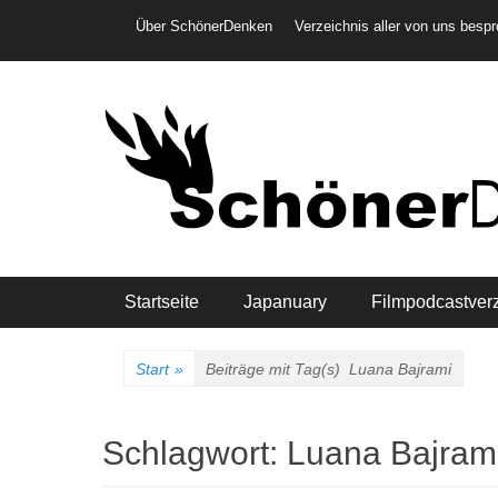
Weiter
Header-Menü
Über SchönerDenken
Verzeichnis aller von uns besp
zum
Inhalt
Hauptmenü
Startseite
Japanuary
Filmpodcastver
Start
»
Beiträge mit Tag(s)
Luana Bajrami
Schlagwort:
Luana Bajram