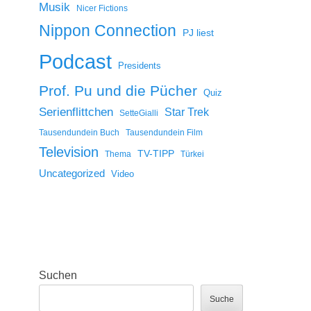
Musik
Nicer Fictions
Nippon Connection
PJ liest
Podcast
Presidents
Prof. Pu und die Pücher
Quiz
Serienflittchen
Star Trek
SetteGialli
Tausendundein Buch
Tausendundein Film
Television
TV-TIPP
Thema
Türkei
Uncategorized
Video
Suchen
Suche