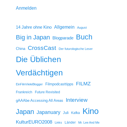
Anmelden
14 Jahre ohne Kino
Allgemein
August
Buch
Big in Japan
Blogparade
CrossCast
China
Der futurologische Leser
Die Üblichen
Verdächtigen
FILMZ
Filmpodcasttipps
EinFilmVieleBlogger
Frankreich
Future Revisited
Interview
gAAAbe Accessing All Areas
Kino
Japan
Japanuary
Juli
Kafka
KulturEURO2008
Länder
Links
Mr. Lee And Me