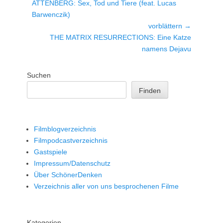
Vorheriger
ATTENBERG: Sex, Tod und Tiere (feat. Lucas
Beitrag:
Barwenczik)
vorblättern →
Nächster
THE MATRIX RESURRECTIONS: Eine Katze
Beitrag:
namens Dejavu
Suchen
Finden
Filmblogverzeichnis
Filmpodcastverzeichnis
Gastspiele
Impressum/Datenschutz
Über SchönerDenken
Verzeichnis aller von uns besprochenen Filme
Kategorien