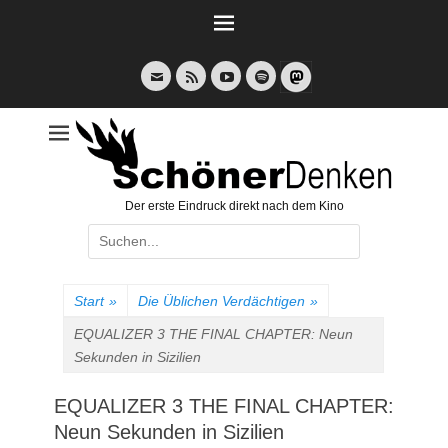
Weiter
zum
Inhalt
E-
Feed
YouTube
Spotify
Mail
Der erste Eindruck direkt nach dem Kino
Suche
nach:
Start
»
Die Üblichen Verdächtigen
»
EQUALIZER 3 THE FINAL CHAPTER: Neun
Sekunden in Sizilien
EQUALIZER 3 THE FINAL CHAPTER:
Neun Sekunden in Sizilien