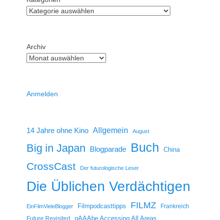
Archiv
Anmelden
14 Jahre ohne Kino
Allgemein
August
Buch
Big in Japan
Blogparade
China
CrossCast
Der futurologische Leser
Die Üblichen Verdächtigen
FILMZ
Filmpodcasttipps
Frankreich
EinFilmVieleBlogger
gAAAbe Accessing All Areas
Future Revisited