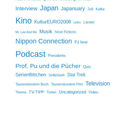
Japan
Interview
Japanuary
Juli
Kafka
Kino
KulturEURO2008
Länder
Links
Musik
Nicer Fictions
Mr. Lee And Me
Nippon Connection
PJ liest
Podcast
Presidents
Prof. Pu und die Pücher
Quiz
Serienflittchen
Star Trek
SetteGialli
Television
Tausendundein Buch
Tausendundein Film
Uncategorized
TV-TIPP
Video
Thema
Türkei