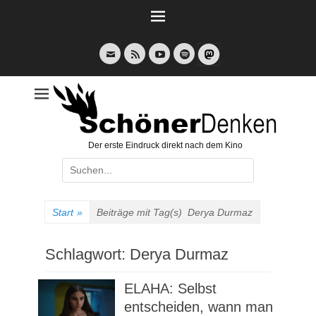
Weiter
zum
Inhalt
E-
Feed
YouTube
Spotify
Mail
Der erste Eindruck direkt nach dem Kino
Suche
nach:
Start
»
Beiträge mit Tag(s)
Derya Durmaz
Schlagwort:
Derya Durmaz
ELAHA: Selbst
entscheiden, wann man