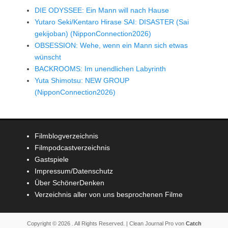
DIE ODYSSEE: Ein Mann will nach Hause
Yutaro Seki/Kentaro Hirase SAI: DISASTER (Sai
gekijoban) (NipponConnection2026)
OBSESSION: Wehe, wenn ein Mann sich etwas
wünscht
BACKROOMS: Im unendlichen Labyrinth
Yuta Shimotsu: NEW GROUP
(NipponConnection2026)
Filmblogverzeichnis
Filmpodcastverzeichnis
Gastspiele
Impressum/Datenschutz
Über SchönerDenken
Verzeichnis aller von uns besprochenen Filme
Copyright © 2026
. All Rights Reserved. | Clean Journal Pro von
Catch