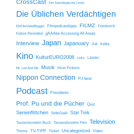
CrossCast
Der futurologische Leser
Die Üblichen Verdächtigen
FILMZ
Filmpodcasttipps
Frankreich
EinFilmVieleBlogger
gAAAbe Accessing All Areas
Future Revisited
Japan
Interview
Japanuary
Juli
Kafka
Kino
KulturEURO2008
Länder
Links
Musik
Nicer Fictions
Mr. Lee And Me
Nippon Connection
PJ liest
Podcast
Presidents
Prof. Pu und die Pücher
Quiz
Serienflittchen
Star Trek
SetteGialli
Television
Tausendundein Buch
Tausendundein Film
Uncategorized
TV-TIPP
Video
Thema
Türkei