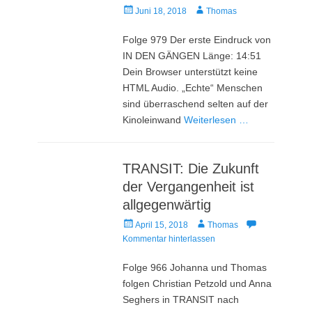
Veröffentlicht
Autor
Juni 18, 2018
Thomas
am
Folge 979 Der erste Eindruck von
IN DEN GÄNGEN Länge: 14:51
Dein Browser unterstützt keine
HTML Audio. „Echte“ Menschen
sind überraschend selten auf der
Kinoleinwand
Weiterlesen …
TRANSIT: Die Zukunft
der Vergangenheit ist
allgegenwärtig
Veröffentlicht
Autor
April 15, 2018
Thomas
am
Kommentar hinterlassen
Folge 966 Johanna und Thomas
folgen Christian Petzold und Anna
Seghers in TRANSIT nach