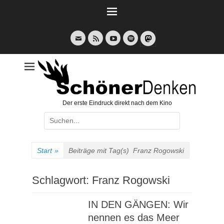
Weiter
zum
Inhalt
E-
Feed
YouTube
Spotify
Mail
Der erste Eindruck direkt nach dem Kino
Suche
nach:
Start
»
Beiträge mit Tag(s)
Franz Rogowski
Schlagwort:
Franz Rogowski
IN DEN GÄNGEN: Wir
nennen es das Meer