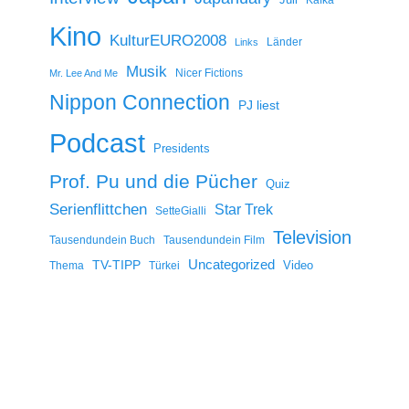
Kino
KulturEURO2008
Länder
Links
Musik
Nicer Fictions
Mr. Lee And Me
Nippon Connection
PJ liest
Podcast
Presidents
Prof. Pu und die Pücher
Quiz
Serienflittchen
Star Trek
SetteGialli
Television
Tausendundein Buch
Tausendundein Film
Uncategorized
TV-TIPP
Video
Thema
Türkei