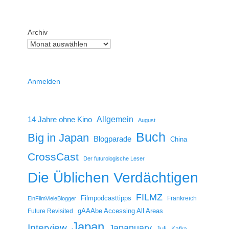
Archiv
Anmelden
14 Jahre ohne Kino
Allgemein
August
Buch
Big in Japan
Blogparade
China
CrossCast
Der futurologische Leser
Die Üblichen Verdächtigen
FILMZ
Filmpodcasttipps
Frankreich
EinFilmVieleBlogger
gAAAbe Accessing All Areas
Future Revisited
Japan
Interview
Japanuary
Juli
Kafka