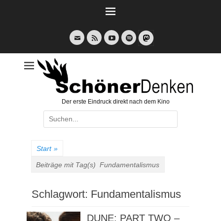
Weiter
zum
Inhalt
E-
Feed
YouTube
Spotify
Mail
Der erste Eindruck direkt nach dem Kino
Suche
nach:
Start
»
Beiträge mit Tag(s)
Fundamentalismus
Schlagwort:
Fundamentalismus
DUNE: PART TWO –