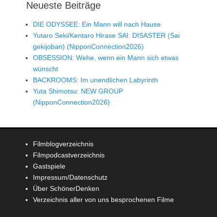
Neueste Beiträge
DIE ODYSSEE: Ein Mann will nach Hause
Yutaro Seki/Kentaro Hirase SAI: DISASTER (Sai
gekijoban) (NipponConnection2026)
OBSESSION: Wehe, wenn ein Mann sich etwas
wünscht
BACKROOMS: Im unendlichen Labyrinth
Yuta Shimotsu: NEW GROUP
(NipponConnection2026)
Filmblogverzeichnis
Filmpodcastverzeichnis
Gastspiele
Impressum/Datenschutz
Über SchönerDenken
Verzeichnis aller von uns besprochenen Filme