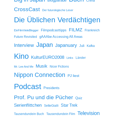
Blogparade
China
CrossCast
Der futurologische Leser
Die Üblichen Verdächtigen
FILMZ
Filmpodcasttipps
Frankreich
EinFilmVieleBlogger
gAAAbe Accessing All Areas
Future Revisited
Japan
Interview
Japanuary
Juli
Kafka
Kino
KulturEURO2008
Länder
Links
Musik
Nicer Fictions
Mr. Lee And Me
Nippon Connection
PJ liest
Podcast
Presidents
Prof. Pu und die Pücher
Quiz
Serienflittchen
Star Trek
SetteGialli
Television
Tausendundein Buch
Tausendundein Film