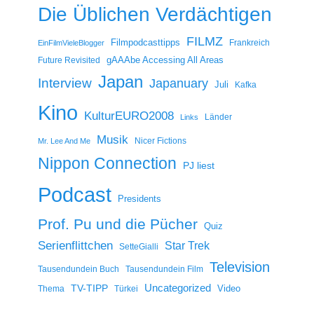
Die Üblichen Verdächtigen
FILMZ
Filmpodcasttipps
Frankreich
EinFilmVieleBlogger
gAAAbe Accessing All Areas
Future Revisited
Japan
Interview
Japanuary
Juli
Kafka
Kino
KulturEURO2008
Länder
Links
Musik
Nicer Fictions
Mr. Lee And Me
Nippon Connection
PJ liest
Podcast
Presidents
Prof. Pu und die Pücher
Quiz
Serienflittchen
Star Trek
SetteGialli
Television
Tausendundein Buch
Tausendundein Film
Uncategorized
TV-TIPP
Video
Thema
Türkei