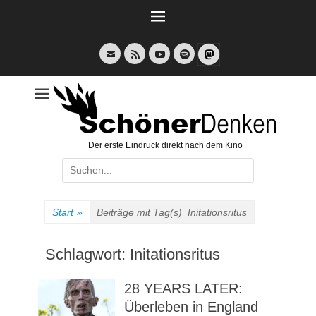
Weiter
zum
Inhalt
E-
Feed
YouTube
Spotify
Mail
Der erste Eindruck direkt nach dem Kino
Suche
nach:
Start
»
Beiträge mit Tag(s)
Initationsritus
Schlagwort:
Initationsritus
28 YEARS LATER:
Überleben in England