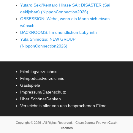
Yutaro Seki/Kentaro Hirase SAI: DISASTER (Sai
gekijoban) (NipponConnection2026)
OBSESSION: Wehe, wenn ein Mann sich etwas
wünscht
BACKROOMS: Im unendlichen Labyrinth
Yuta Shimotsu: NEW GROUP
(NipponConnection2026)
Filmblogverzeichnis
Filmpodcastverzeichnis
Gastspiele
Impressum/Datenschutz
Über SchönerDenken
Verzeichnis aller von uns besprochenen Filme
Copyright © 2026
. All Rights Reserved. | Clean Journal Pro von
Catch
Themes