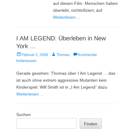
auf diesen Film. Menschen haben
überlebt, nichtinfiziert, auf
Weiterlesen …
I AM LEGEND: Überleben in New
York …
Veröffentlicht
Autor
Februar 2, 2008
Thomas
Kommentar
am
hinterlassen
Gerade gesehen: Thomas über I Am Legend … das
ist auch ohne extrem aggressive Mutanten kein
Kinderspiel. Will Smith ist in „I Am Legend“ dazu
Weiterlesen …
Suchen
Finden