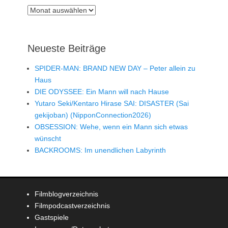
Archiv
Neueste Beiträge
SPIDER-MAN: BRAND NEW DAY – Peter allein zu
Haus
DIE ODYSSEE: Ein Mann will nach Hause
Yutaro Seki/Kentaro Hirase SAI: DISASTER (Sai
gekijoban) (NipponConnection2026)
OBSESSION: Wehe, wenn ein Mann sich etwas
wünscht
BACKROOMS: Im unendlichen Labyrinth
Filmblogverzeichnis
Filmpodcastverzeichnis
Gastspiele