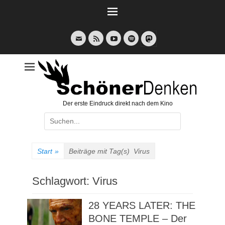
Weiter
zum
Inhalt
E-
Feed
YouTube
Spotify
Mail
Der erste Eindruck direkt nach dem Kino
Suche
nach:
Start
»
Beiträge mit Tag(s)
Virus
Schlagwort:
Virus
28 YEARS LATER: THE
BONE TEMPLE – Der