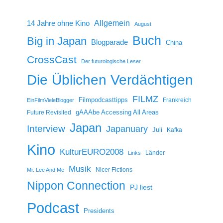
14 Jahre ohne Kino
Allgemein
August
Buch
Big in Japan
Blogparade
China
CrossCast
Der futurologische Leser
Die Üblichen Verdächtigen
FILMZ
Filmpodcasttipps
Frankreich
EinFilmVieleBlogger
gAAAbe Accessing All Areas
Future Revisited
Japan
Interview
Japanuary
Juli
Kafka
Kino
KulturEURO2008
Länder
Links
Musik
Nicer Fictions
Mr. Lee And Me
Nippon Connection
PJ liest
Podcast
Presidents