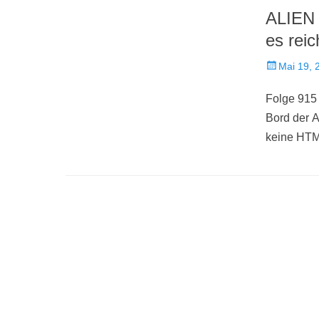
ALIEN 
es reic
Veröffentlich
Mai 19, 
am
Folge 915
Bord der 
keine HTM