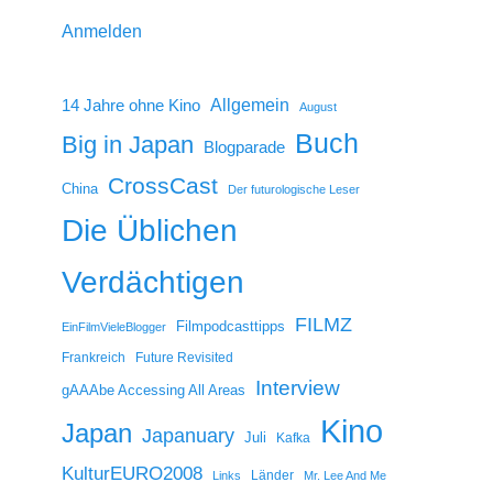
Anmelden
14 Jahre ohne Kino
Allgemein
August
Buch
Big in Japan
Blogparade
CrossCast
China
Der futurologische Leser
Die Üblichen
Verdächtigen
FILMZ
Filmpodcasttipps
EinFilmVieleBlogger
Frankreich
Future Revisited
Interview
gAAAbe Accessing All Areas
Kino
Japan
Japanuary
Juli
Kafka
KulturEURO2008
Länder
Links
Mr. Lee And Me