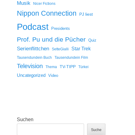
Musik
Nicer Fictions
Nippon Connection
PJ liest
Podcast
Presidents
Prof. Pu und die Pücher
Quiz
Serienflittchen
Star Trek
SetteGialli
Tausendundein Buch
Tausendundein Film
Television
TV-TIPP
Thema
Türkei
Uncategorized
Video
Suchen
Suche