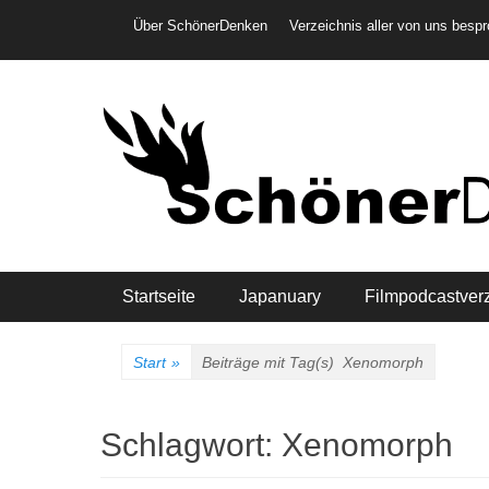
Weiter
Header-Menü
Über SchönerDenken
Verzeichnis aller von uns besp
zum
Inhalt
Hauptmenü
Startseite
Japanuary
Filmpodcastver
Start
»
Beiträge mit Tag(s)
Xenomorph
Schlagwort:
Xenomorph